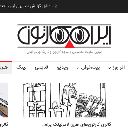
 کا…
2 ماه قبل
رویداد کارگاهی کارتون و پوستر «ایران سربلند»…
به یاد اردوغ
اولین سایت تخصصی و مرجع کارتون و کاریکاتور در ایران
اثر روز
پیشخوان
ویدیو
قدیمی
لینک
هنرم
گالری کارتون‌های هری لامرتینک یراه…
گالری