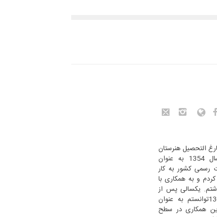
مدم. فارغ­ التحصیل هنرستان
هنرهای زیبای پسران هستم. از سال 1354 به عنوان
ات رسمی کشور به کار
کردم و به همکاری با
شتم. یکسالی پس از
مهاجرتم به کشور هلند در سال 1365توانستم به عنوان
این همکاری در سطح