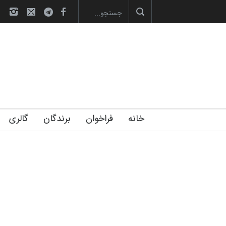
صویری آیین اختتامیه و اهدای جوایز سوم…
آغاز دوره‌های تخصصی فصل تابستان 1405 خانه
خانه
فراخوان
برندگان
گالری