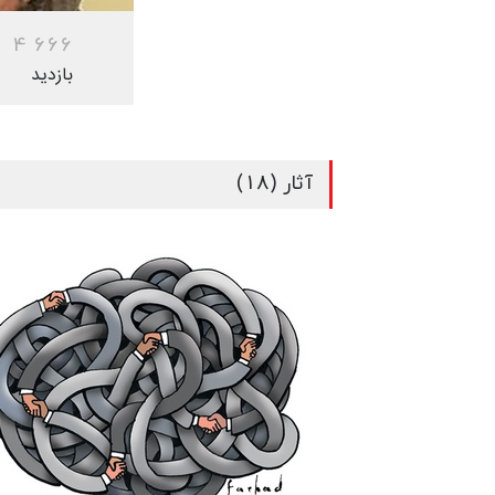
4
6
6
6
بازدید
آثار (18)