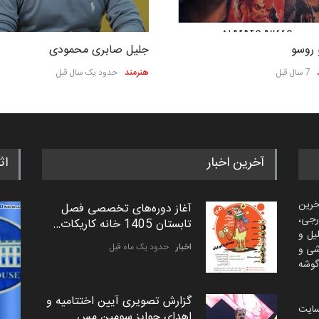
و روسو
جلیل صابری محمودی
7 سال قبل
هنرمند
حدود یک سال قبل
آخرین اخبار
اث
خرین
آغاز دوره‌های تخصصی فصل
رجی،
تابستان 1405 خانه کاریکات…
لیل و
اخبار
حدود یک ماه قبل
شی و
گوشه
گزارش تصویری آیین اختتامیه و
سایت
اهدای جوایز سومین مس…