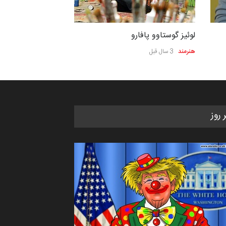
لوئیز گوستاوو پافارو
هنرمند
3 سال قبل
ر روز