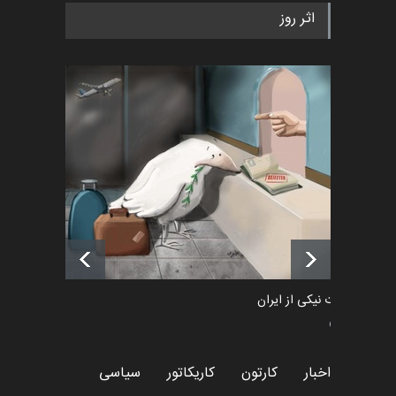
به یاد اردوغان باشول (۱۹۳۶–
اثر روز
۲۰۲۶)
اخبار
2 ماه قبل
رویداد کارگاهی کارتون و پوستر
«ایران سربلند» به ا…
اخبار
6 ماه قبل
فراخوان رویداد کارگاهی کارتون و
پوستر "ایران سربل…
اخبار
6 ماه قبل
طراوت نیکی از ایران
سیاسی
اخبار
کارتون
کاریکاتور
سیاسی