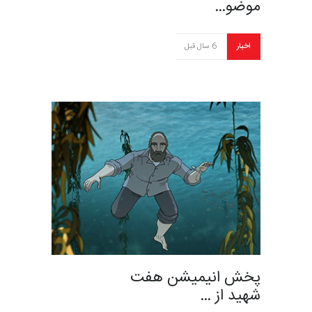
موضو…
اخبار
6 سال قبل
پخش انیمیشن هفت
شهید از …