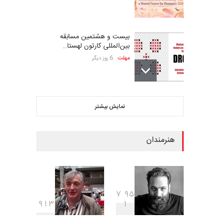
بیست و هشتمین مسابقه
بین‌المللی کارتون لهستا…
مهلت
6 روز دیگر
ششمین جشنواره بین‌المللی
نمایش بیشتر
کاریکاتور CIK Damad…
مهلت
6 روز دیگر
هنرمندان
ششمین جشنوارۀ بین‌المللی
کارتون «لبخند دریا»…
مهلت
21 روز دیگر
7
9
5
9
1
3
1