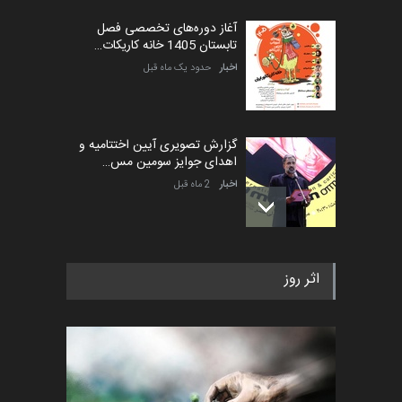
آغاز دوره‌های تخصصی فصل
تابستان 1405 خانه کاریکات…
اخبار
حدود یک ماه قبل
گزارش تصویری آیین اختتامیه و
اهدای جوایز سومین مس…
اخبار
2 ماه قبل
به یاد اردوغان باشول (۱۹۳۶–
اثر روز
۲۰۲۶)
اخبار
2 ماه قبل
رویداد کارگاهی کارتون و پوستر
«ایران سربلند» به ا…