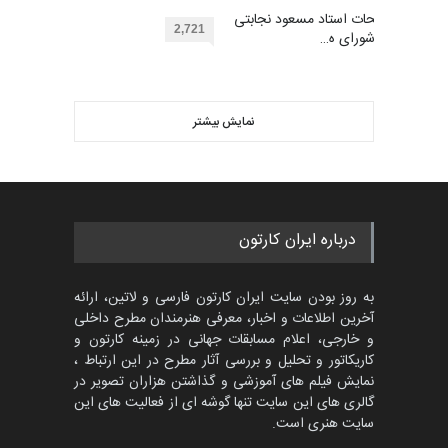
گالری آثار منتخب کارتون های
مهلت
توضیحات استاد مسعود نجابتی
2 ماه دیگر
گرگلی باکاس…
2,721
عضو شورای ه…
گالری
29 روز قبل
ویدیو
مسابقه بین‌المللی کارتون آیدین
دوغان، ترکیه،…
نمایش بیشتر
بهترین آثار کارتون جهان بخش -
مهلت
2 ماه دیگر
453
گالری
حدود یک ماه قبل
مسابقۀ بین‌المللی کارتون و
درباره ایران کارتون
کاریکاتور «البغلی…
مهلت
3 ماه دیگر
به روز بودن سایت ایران کارتون فارسی و لاتین، ارائه
آخرین اطلاعات و اخبار، معرفی هنرمندان مطرح داخلی
و خارجی، اعلام مسابقات جهانی در زمینه کارتون و
کاریکاتور و تحلیل و بررسی آثار مطرح در این ارتباط ،
پنجمین مسابقۀ بین‌المللی
کارتون CARTUNION ، …
نمایش فیلم های آموزشی و گذاشتن هزاران تصویر در
گالری های این سایت تنها گوشه ای از فعالیت های این
مهلت
3 ماه دیگر
سایت هنری است.