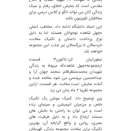
زندگی تا شهادت ۴۰ شهید انقلاب و دفاع
مقدس است که نمایش اخلاق، رفتار و سبک
زندگی آنان می تواند الگو و کلاس درسی برای
مخاطبان تلویزیون باشد.
این استاد دانشگاه ادامه داد: مخاطب اصلی
«چهل شاهد» نوجوانان هستند اما به دلیل
نوع پرداخت داستان و تکنیک ساخت،
خردسالان تا بزرگسالان نیز جذب این مجموعه
خواهند شد.
صفورابیان کرد:تاکنون۳ قسمت
ازمجموعه«چهل شاهد»که مربوط به زندگی
شهیدان محمدمنتظرقائم ،محمد جهان آرا و
عبدالحسین برونسی می شود ساخته شده و
آماده نمایش است.ساخت هر قسمت ازاین
مجموعه تقریبا ۲ ماه زمان می برد.
وی توضیح داد: کمیک موشن یک تکنیک
خاص و مرزمیان انیمیشن و سینمای زنده
است و می توان به راحتی به بخش های
مستند ارجاع داد و به دلیل ظرفیت های
بصری، روایی و واقع گرایانه آن، بهترین
تکنیک برای ساخت مجموعه زندگی قهرمانان