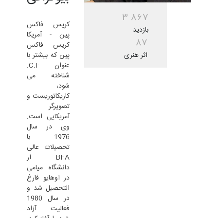
3
8
6
7
کریس فاکس
بازدید
پین - آمریکا
8
7
کریس فاکس
اثر هنری
پین که بیشتر با
عنوان C.F.
شناخته می
شود،
کاریکاتوریست و
تصویرگر
آمریکایی است.
وی در سال
1976 با
تحصیلات عالی
BFA از
دانشگاه میامی
در اوهایو فارغ
التحصیل شد و
در سال 1980
فعالیت آزاد