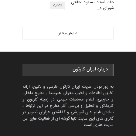
مهلت
توضیحات استاد مسعود نجابتی
2 ماه دیگر
گرگلی باکاس…
2,721
عضو شورای ه…
گالری
29 روز قبل
ویدیو
مسابقه بین‌المللی کارتون آیدین
دوغان، ترکیه،…
نمایش بیشتر
بهترین آثار کارتون جهان بخش -
مهلت
2 ماه دیگر
453
گالری
حدود یک ماه قبل
پنجمین مسابقۀ بین‌المللی
درباره ایران کارتون
کارتون CARTUNION ، …
مهلت
3 ماه دیگر
به روز بودن سایت ایران کارتون فارسی و لاتین، ارائه
آخرین اطلاعات و اخبار، معرفی هنرمندان مطرح داخلی
و خارجی، اعلام مسابقات جهانی در زمینه کارتون و
کاریکاتور و تحلیل و بررسی آثار مطرح در این ارتباط ،
مسابقۀ بین‌المللی کارتون و
کاریکاتور «البغلی…
نمایش فیلم های آموزشی و گذاشتن هزاران تصویر در
گالری های این سایت تنها گوشه ای از فعالیت های این
مهلت
3 ماه دیگر
سایت هنری است.