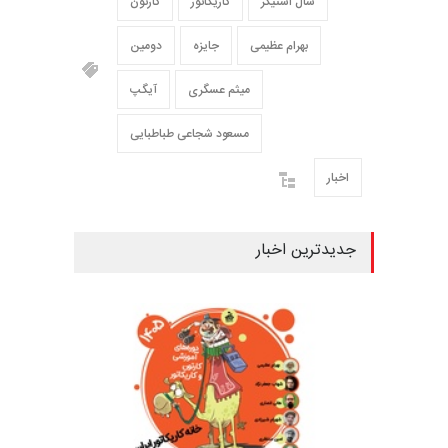
سال استیکر
کاریکاتور
کارتون
بهرام عظیمی
جایزه
دومین
میثم عسگری
آیگپ
مسعود شجاعی طباطبایی
اخبار
جدیدترین اخبار