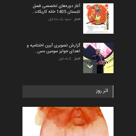
آغاز دوره‌های تخصصی فصل
تابستان 1405 خانه کاریکات…
اخبار
حدود یک ماه قبل
گزارش تصویری آیین اختتامیه و
اهدای جوایز سومین مس…
اخبار
2 ماه قبل
به یاد اردوغان باشول (۱۹۳۶–
اثر روز
۲۰۲۶)
اخبار
2 ماه قبل
رویداد کارگاهی کارتون و پوستر
«ایران سربلند» به ا…