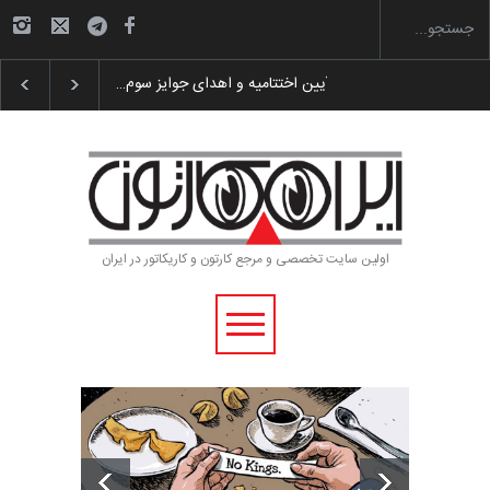
 پوستر «ایران سربلند»…
به یاد اردوغان باشول (۱۹۳۶–۲۰۲۶)
اولین سایت تخصصی و مرجع کارتون و کاریکاتور در ایران