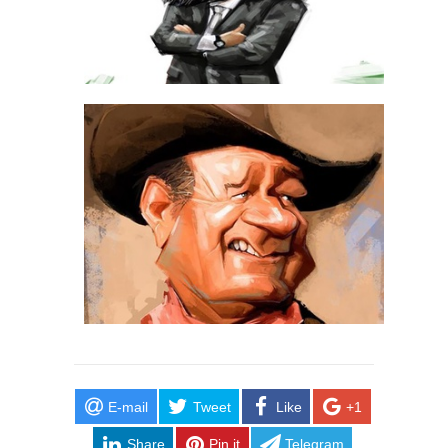
E-mail
Tweet
Like
+1
Share
Pin it
Telegram