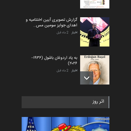
گزارش تصویری آیین اختتامیه و
اهدای جوایز سومین مس…
اخبار
2 ماه قبل
به یاد اردوغان باشول (۱۹۳۶–
۲۰۲۶)
اخبار
2 ماه قبل
رویداد کارگاهی کارتون و پوستر
اثر روز
«ایران سربلند» به ا…
اخبار
5 ماه قبل