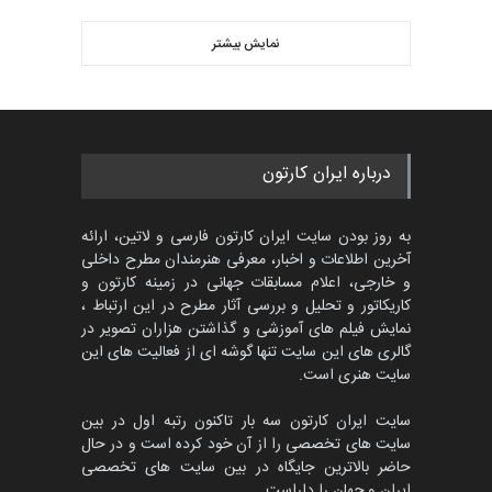
مسابقه بین‌المللی کارتون آیدین
دوغان، ترکیه،…
نمایش بیشتر
بهترین آثار کارتون جهان بخش -
مهلت
2 ماه دیگر
458
گالری
حدود 2 ساعت قبل
مسابقۀ بین‌المللی کارتون و
درباره ایران کارتون
کاریکاتور «البغلی…
مهلت
3 ماه دیگر
به روز بودن سایت ایران کارتون فارسی و لاتین، ارائه
آخرین اطلاعات و اخبار، معرفی هنرمندان مطرح داخلی
و خارجی، اعلام مسابقات جهانی در زمینه کارتون و
کاریکاتور و تحلیل و بررسی آثار مطرح در این ارتباط ،
پنجمین مسابقۀ بین‌المللی
کارتون CARTUNION ، …
نمایش فیلم های آموزشی و گذاشتن هزاران تصویر در
گالری های این سایت تنها گوشه ای از فعالیت های این
مهلت
3 ماه دیگر
سایت هنری است.
سایت ایران کارتون سه بار تاکنون رتبه اول در بین
سایت های تخصصی را از آن خود کرده است و در حال
جشنواره بین‌المللی کارتون
حاضر بالاترین جایگاه در بین سایت های تخصصی
مدارس پرتغال، ۲۰۲۷
ایران و جهان را داراست.