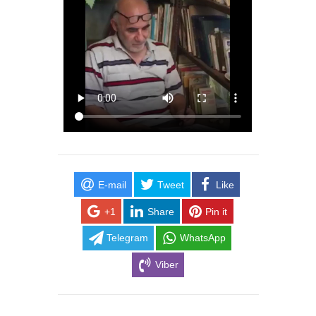
E-mail
Tweet
Like
+1
Share
Pin it
Telegram
WhatsApp
Viber