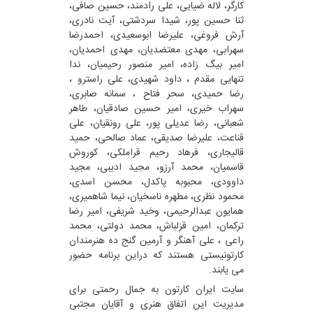
کارگر، لاله ضیایی، علی رادمند، حسین صافی،
ثنا حسین پور، شیدا سردشتی، آیت نادری،
آرش فروغی، علیرضا ابوسعیدی، احمدرضا
سهرابی، مهدی معتضدیان، مهدی احمدیان،
امیر بیگ زاده، امیر منصور رحیمیان، ندا
تنهایی مقدم ، داود شهیدی، علی راسترو ،
رضا حمیدی، سحر فتاح ، سمانه صابری،
سهراب خیری، امیر حسین صادقیان، طاهر
شعبانی، رضا عدیلی پور، علی رونقیان، علی
قناعت، علیرضا صدیقی، عماد صالحی، حمید
قالیجاری، فرهاد رحیم قراملکی، کوروش
قاسمیان، محمد آرزو، مجید ادیبی، مجید
داوودی، محبوبه پاکدل، محسن اسدی،
محمود نظری، مطهره ناسخیان، نیما شاهمیری،
همایون عبدالرحیمی، وخید شریفی، امیر رضا
ترکمان، امین قزلباش، محمد دولتی، محمد
راعی ، علی آهنگر و آرمین گنج ده هنرمندان
کارتونیستی هستند که دراین برنامه حضور
می یابند.
سایت ایران کارتون به جمال رحمتی برای
مدیریت این اتفاق هنری و آقایان مجتبی