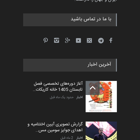
مهلت
4 ماه دیگر
با ما در تماس باشید
پنجمین مسابقۀ بین‌المللی
کارتون طنز «کلاه‌ای…
مهلت
5 ماه دیگر
آخرین اخبار
بیست و هشتمین مسابقه
بین‌المللی آزاد طراحی ط…
آغاز دوره‌های تخصصی فصل
مهلت
6 روز دیگر
تابستان 1405 خانه کاریکات…
اخبار
حدود یک ماه قبل
گزارش تصویری آیین اختتامیه و
اهدای جوایز سومین مس…
اخبار
2 ماه قبل