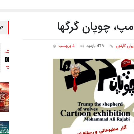
امپ، چوپان گرگها
فر
یران کارتون
476 بازدید
4 برچسب