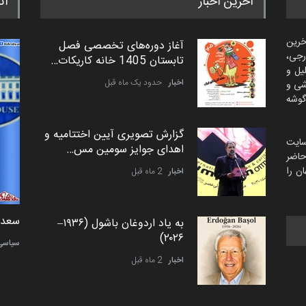
آخرین اخبار
اث
خرین
آغاز دوره‌های تخصصی فصل
رجی،
تابستان 1405 خانه کاریکات…
لیل و
اخبار
حدود یک ماه قبل
شی و
گوشه
گزارش تصویری آیین اختتامیه و
سایت
اهدای جوایز سومین مس…
اضر
ن را
اخبار
2 ماه قبل
دمیر نواک از کرواسی
سعد ا
به یاد اردوغان باشول (۱۹۳۶–
۲۰۲۶)
کارتون
سیاسی
اخبار
2 ماه قبل