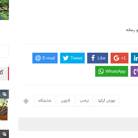
 رسانه
E-mail
Tweet
Like
+1
گا
WhatsApp
چوپان گرگها
ترامپ
کارتون
نمایشگاه