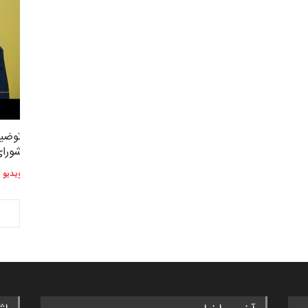
توضیحات استاد دوست محمدی عضو
توضیح
2,604
3
شورای هنری…
شورای
ویدیو
ویدیو