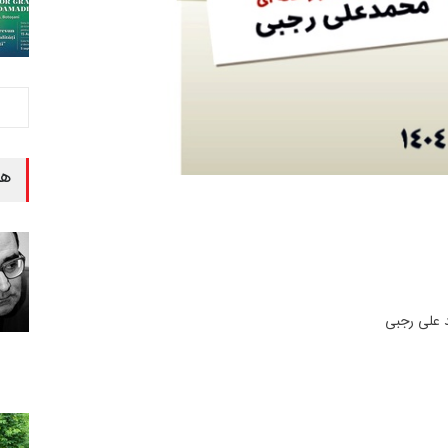
هن
د علی رجبی