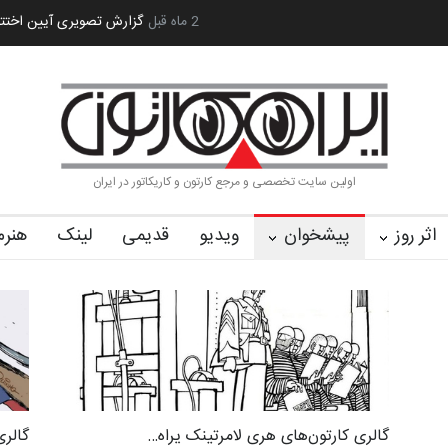
 کا…
2 ماه قبل
رویداد کارگاهی کارتون و پوستر «ایران سربلند»…
به یاد اردوغ
اولین سایت تخصصی و مرجع کارتون و کاریکاتور در ایران
اثر روز
پیشخوان
ویدیو
قدیمی
لینک
هنرم
گالری کارتون‌های هری لامرتینک یراه…
گالری