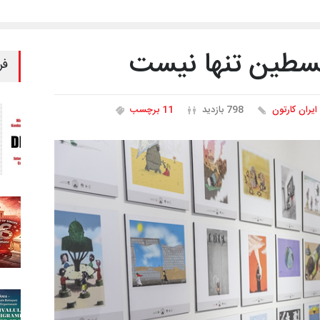
لسطین تنها نیست
فر
ایران کارتون
798 بازدید
11 برچسب