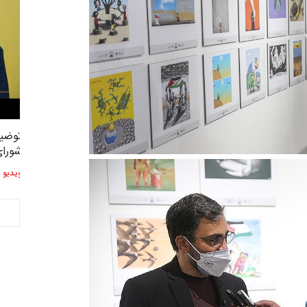
توضیحات استاد دوست محمدی عضو
توضیح
2,609
3
شورای هنری…
شورای
ویدیو
ویدیو