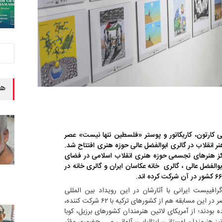
هن
مللی کارتون، کاریکاتور و پوستر «فلسطین تنها نیست» عصر
هفته هنر انقلاب در گالری ابوالفضل عالی حوزه هنری افتتاح شد.
مرکز هنرهای تجسمی حوزه هنری انقلاب اسلامی در فضای
زه هنری شامل 3 گالری :ابوالفضل عالی ، گالری خانه عکاسان ایران و گالری خانه در
 گرافییست ایرانی با آثارشان در این رویداد بین المللی
حضور دارند و تعداد هنرمندان خارجی حاضر در این مسابقه هم از کشورهای ترکیه با ۶۲ شرکت کننده،
ر کدام با ۴۲ شرکت کننده بودند؛ از آمریکای لاتین هنرمندان کشورهای برزیل، کوبا
یز هنرمندان لهستانی، ایتالیایی، آلمانی و ... حضوری مؤثر