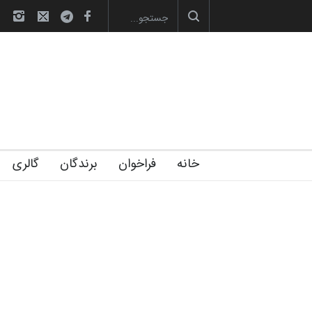
صویری آیین اختتامیه و اهدای جوایز سوم…
آغاز دوره‌های تخصصی فصل تابستان 1405 خانه
خانه
فراخوان
برندگان
گالری