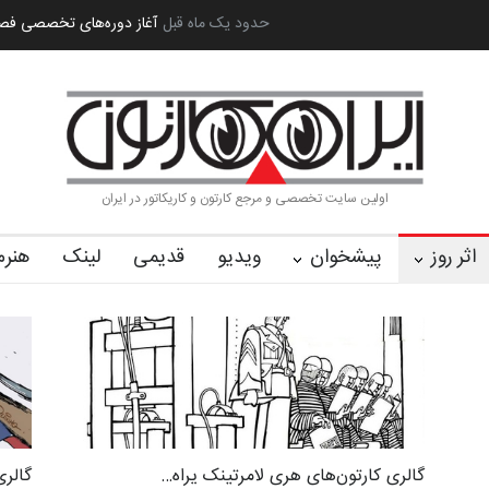
مل…
به یاد اردوغان باشول (۱۹۳۶–۲۰۲۶)
حدود یک ماه قبل
گزارش تصویری آیین اختتامیه و اه
اولین سایت تخصصی و مرجع کارتون و کاریکاتور در ایران
اثر روز
پیشخوان
ویدیو
قدیمی
لینک
هنرم
گالری کارتون‌های هری لامرتینک یراه…
گالری