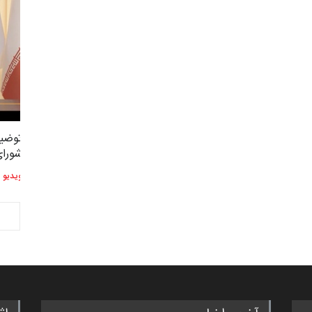
"مرز" و حریم شخصی
توضی
3,434
2
شورا
ویدیو
ویدیو