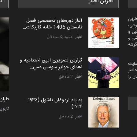
آخرین اخبار
اث
خرین
آغاز دوره‌های تخصصی فصل
رجی،
تابستان 1405 خانه کاریکات…
لیل و
اخبار
حدود یک ماه قبل
شی و
گوشه
گزارش تصویری آیین اختتامیه و
سایت
اهدای جوایز سومین مس…
اضر
ن را
اخبار
2 ماه قبل
ماتیاس تولسا از اسپانیا
طراوت
به یاد اردوغان باشول (۱۹۳۶–
۲۰۲۶)
کاریکاتور
کارتون
اخبار
2 ماه قبل