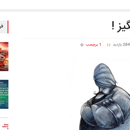
ز !
فر
284 بازدید
1 برچسب