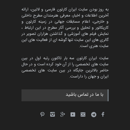
مهلت
3 ماه دیگر
به روز بودن سایت ایران کارتون فارسی و لاتین، ارائه
آخرین اطلاعات و اخبار، معرفی هنرمندان مطرح داخلی
و خارجی، اعلام مسابقات جهانی در زمینه کارتون و
کاریکاتور و تحلیل و بررسی آثار مطرح در این ارتباط ،
جشنواره بین‌المللی کارتون
مدارس پرتغال، ۲۰۲۷
نمایش فیلم های آموزشی و گذاشتن هزاران تصویر در
گالری های این سایت تنها گوشه ای از فعالیت های این
مهلت
4 ماه دیگر
سایت هنری است.
سایت ایران کارتون سه بار تاکنون رتبه اول در بین
سایت های تخصصی را از آن خود کرده است و در حال
پنجمین مسابقۀ بین‌المللی
حاضر بالاترین جایگاه در بین سایت های تخصصی
کارتون طنز «کلاه‌ای…
ایران و جهان را داراست.
مهلت
5 ماه دیگر
با ما در تماس باشید