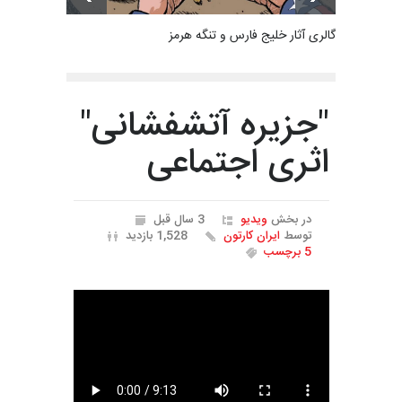
گالری آثار خلیج فارس و تنگه هرمز
"جزیره آتشفشانی"
اثری اجتماعی
در بخش
ویدیو
3 سال قبل
توسط
ایران کارتون
1,528 بازدید
5 برچسب