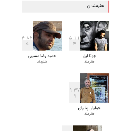
هنرمندان
بیست و هشتمین مسابقه
بین‌المللی کارتون لهستا…
مهلت
9 روز دیگر
4
8
6
5
1
1
5
4
جوتا لیل
حمید رضا مسیبی
ششمین جشنوارۀ بین‌المللی
هنرمند
هنرمند
کارتون «لبخند دریا»…
مهلت
24 روز دیگر
9
3
7
9
دهمین جشنوارۀ بین‌المللی
کارتون گالوی ، ایرل…
جولیان پنا پای
مهلت
25 روز دیگر
هنرمند