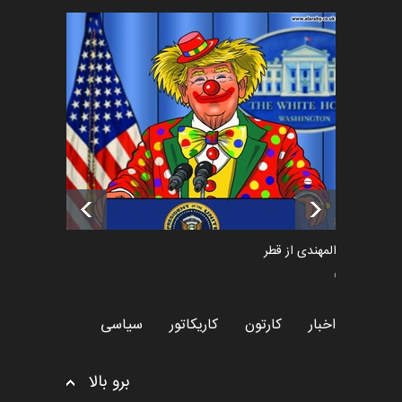
فراخوان رویداد کارگاهی کارتون و
پوستر "ایران سربل…
اخبار
6 ماه قبل
تسلیت به همکار | سهراب خیری
اخبار
6 ماه قبل
سعد المهندی از قطر
سیاسی
اخبار
کارتون
کاریکاتور
سیاسی
برو بالا