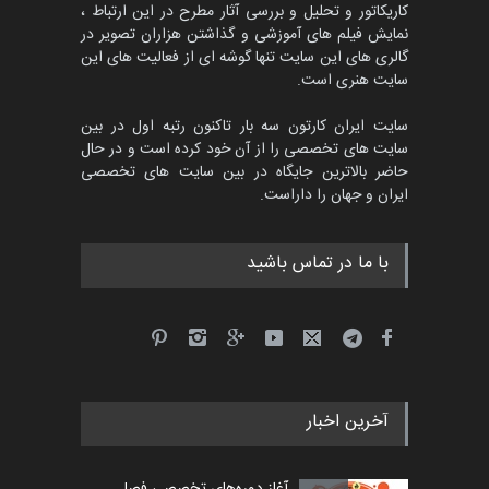
کاریکاتور و تحلیل و بررسی آثار مطرح در این ارتباط ،
مسابقۀ بین‌المللی کارتون و
کاریکاتور «البغلی…
نمایش فیلم های آموزشی و گذاشتن هزاران تصویر در
گالری های این سایت تنها گوشه ای از فعالیت های این
مهلت
3 ماه دیگر
سایت هنری است.
سایت ایران کارتون سه بار تاکنون رتبه اول در بین
سایت های تخصصی را از آن خود کرده است و در حال
پنجمین مسابقۀ بین‌المللی
حاضر بالاترین جایگاه در بین سایت های تخصصی
کارتون CARTUNION ، …
ایران و جهان را داراست.
مهلت
3 ماه دیگر
با ما در تماس باشید
جشنواره بین‌المللی کارتون
مدارس پرتغال، ۲۰۲۷
مهلت
4 ماه دیگر
آخرین اخبار
پنجمین مسابقۀ بین‌المللی
کارتون طنز «کلاه‌ای…
مهلت
5 ماه دیگر