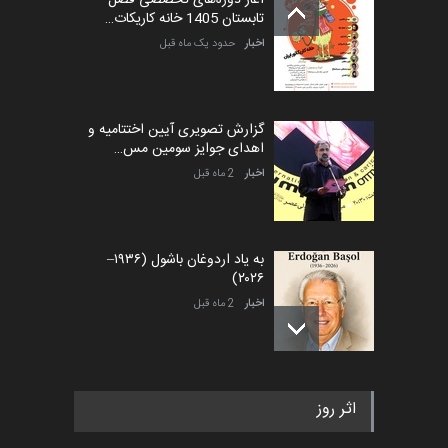
آغاز دوره‌های تخصصی فصل
تابستان 1405 خانه کاریکات…
اخبار
حدود یک ماه قبل
گزارش تصویری آیین اختتامیه و
اهدای جوایز سومین مس…
اخبار
2 ماه قبل
به یاد اردوغان باشول (۱۹۳۶–
۲۰۲۶)
اخبار
2 ماه قبل
رویداد کارگاهی کارتون و پوستر
اثر روز
«ایران سربلند» به ا…
اخبار
6 ماه قبل