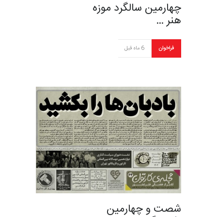
چهارمین سالگرد موزه
هنر …
فراخوان
6 ماه قبل
شصت و چهارمین