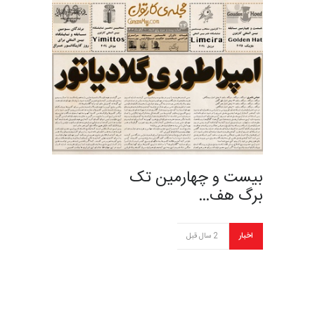
بیست و چهارمین تک
برگ هف…
اخبار
2 سال قبل