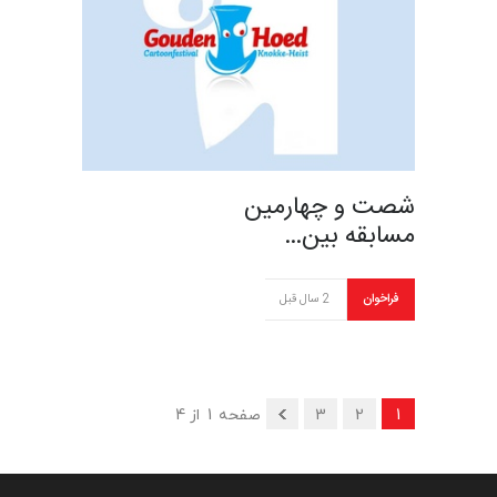
شصت و چهارمین
مسابقه بین…
فراخوان
2 سال قبل
1
2
3
صفحه 1 از 4