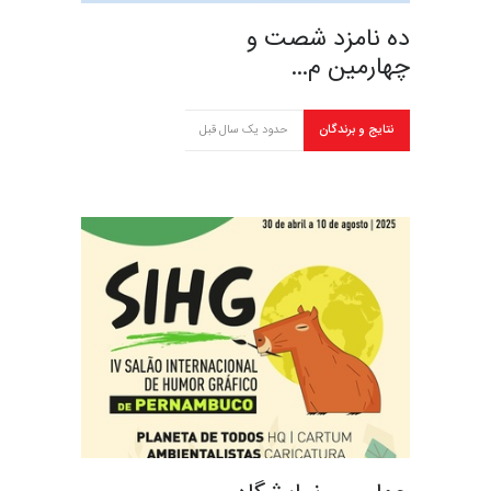
ده نامزد شصت و
چهارمین م…
نتایج و برندگان
حدود یک سال قبل