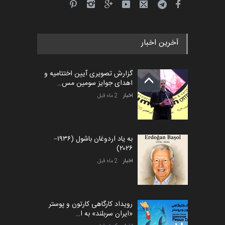
آخرین اخبار
گزارش تصویری آیین اختتامیه و
اهدای جوایز سومین مس…
اخبار
2 ماه قبل
به یاد اردوغان باشول (۱۹۳۶–
۲۰۲۶)
اخبار
2 ماه قبل
رویداد کارگاهی کارتون و پوستر
«ایران سربلند» به ا…