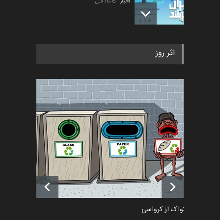
اخبار
6 ماه قبل
فراخوان رویداد کارگاهی کارتون و
اثر روز
پوستر "ایران سربل…
اخبار
6 ماه قبل
تسلیت به همکار | سهراب خیری
اخبار
6 ماه قبل
آغاز دوره‌های تخصصی فصل
تابستان 1405 خانه کاریکات…
اخبار
حدود یک ماه قبل
دمیر نواک از کرواسی