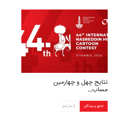
نتایج چهل و چهارمین
مساب…
نتایج و برندگان
2 سال قبل