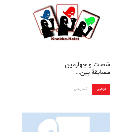
شصت و چهارمین
مسابقۀ بین…
فراخوان
2 سال قبل