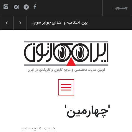
 پوستر «ایران سربلند»…
به یاد اردوغان باشول (۱۹۳۶–۲۰۲۶)
اولین سایت تخصصی و مرجع کارتون و کاریکاتور در ایران
'چهارمین'
خانه
نتایج جستجو