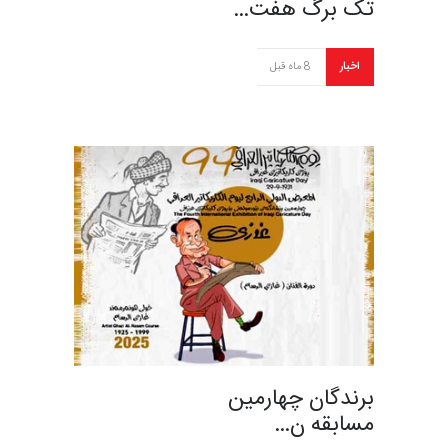
تک برگ هفت…
اخبار
8 ماه قبل
برندگان چهارمین
مسابقه ن…