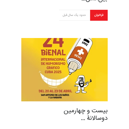
فراخوان
حدود یک سال قبل
بیست و چهارمین
دوسالانۀ …