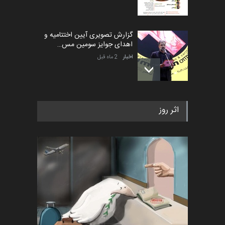
گزارش تصویری آیین اختتامیه و
اهدای جوایز سومین مس…
اخبار
2 ماه قبل
به یاد اردوغان باشول (۱۹۳۶–
اثر روز
۲۰۲۶)
اخبار
2 ماه قبل
رویداد کارگاهی کارتون و پوستر
«ایران سربلند» به ا…
اخبار
6 ماه قبل