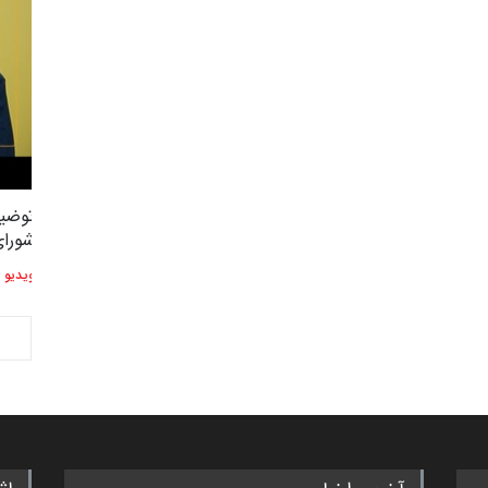
توضیحات استاد دوست محمدی عضو
توضیح
2,604
3
شورای هنری…
شورای
ویدیو
ویدیو