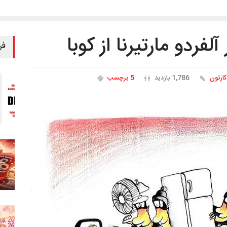
ٓلفردو مارتیرنا از کوبا
فر
کارتون
1,786 بازدید
5 برچسب