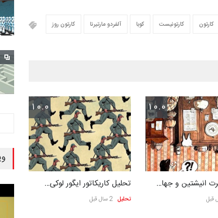
کارتون
کارتونیست
کوبا
آلفردو مارتیرنا
کارتون روز
10.0
10.0
وی
برت انیشتین و جها…
تحلیل کاریکاتور ایگور لوکی…
تحلیل
2 سال قبل