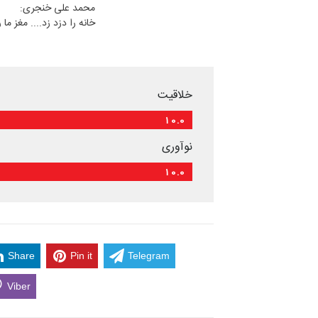
محمد علی خنجری:
خانه را دزد زد.... مغز ما ر
خلاقیت
10.0
نوآوری
10.0
Share
Pin it
Telegram
Viber