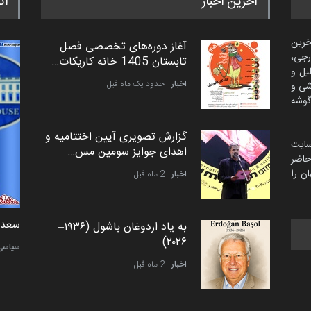
آخرین اخبار
اث
خرین
آغاز دوره‌های تخصصی فصل
رجی،
تابستان 1405 خانه کاریکات…
لیل و
اخبار
حدود یک ماه قبل
شی و
گوشه
گزارش تصویری آیین اختتامیه و
سایت
اهدای جوایز سومین مس…
اضر
ن را
اخبار
2 ماه قبل
دمیر نواک از کرواسی
سعد ا
به یاد اردوغان باشول (۱۹۳۶–
۲۰۲۶)
کارتون
سیاسی
اخبار
2 ماه قبل