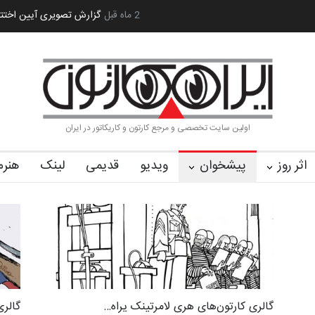
«ایران سربلند»…
به یاد اردوغان باشول (۱۹۳۶–۲۰۲۶)
2 ماه قبل
گزارش تصویری آیین اخ
اولین سایت تخصصی و مرجع کارتون و کاریکاتور در ایران
اثر روز
پیشخوان
ویدیو
قدیمی
لینک
هنرم
گالری کارتون‌های هری لامرتینک یراه…
گالری