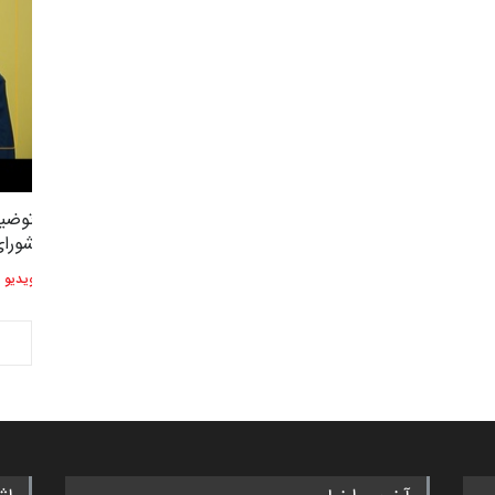
توضیحات استاد دوست محمدی عضو
توضیح
2,614
3
شورای هنری…
شورای
ویدیو
ویدیو