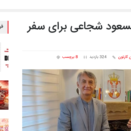
عود شجاعی برای سفر
فر
ن کارتون
324 بازدید
8 برچسب