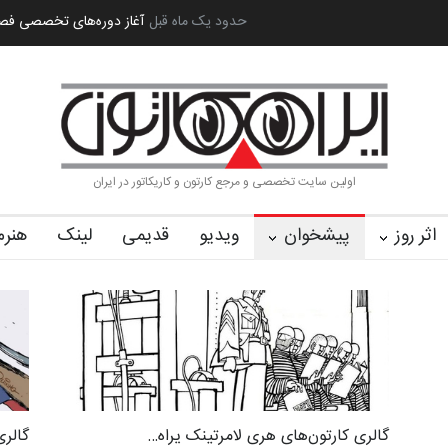
مل…
به یاد اردوغان باشول (۱۹۳۶–۲۰۲۶)
حدود یک ماه قبل
گزارش تصویری آیین اختتامیه و اهد
اولین سایت تخصصی و مرجع کارتون و کاریکاتور در ایران
اثر روز
پیشخوان
ویدیو
قدیمی
لینک
هنرم
گالری کارتون‌های هری لامرتینک یراه…
گالری