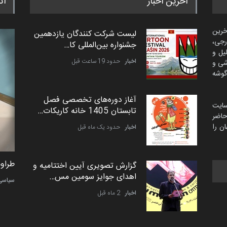
آخرین اخبار
اث
خرین
لیست شرکت کنندگان یازدهمین
رجی،
جشنواره بین‌المللی کا…
لیل و
اخبار
حدود 19 ساعت قبل
شی و
گوشه
آغاز دوره‌های تخصصی فصل
سایت
تابستان 1405 خانه کاریکات…
اضر
ن را
اخبار
حدود یک ماه قبل
طراوت نیکی از ایران
طراوت
گزارش تصویری آیین اختتامیه و
اهدای جوایز سومین مس…
کارتون
سیاسی
اخبار
2 ماه قبل