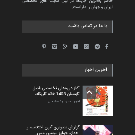
حاضر بالاترین جایگاه در بین سایت های تخصصی
کارتون CARTUNION ، …
ایران و جهان را داراست.
مهلت
3 ماه دیگر
با ما در تماس باشید
جشنواره بین‌المللی کارتون
مدارس پرتغال، ۲۰۲۷
مهلت
4 ماه دیگر
آخرین اخبار
پنجمین مسابقۀ بین‌المللی
کارتون طنز «کلاه‌ای…
آغاز دوره‌های تخصصی فصل
مهلت
5 ماه دیگر
تابستان 1405 خانه کاریکات…
اخبار
حدود یک ماه قبل
گزارش تصویری آیین اختتامیه و
اهدای جوایز سومین مس…