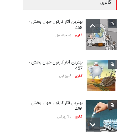
گالری
بیست‌و‌یکمین جشنواره
بین‌المللی کارتون سولین…
بهترین آثار کارتون جهان بخش -
مهلت
24 روز دیگر
458
گالری
4 دقیقه قبل
سومین نمایشگاه بین‌المللی
کاریکاتور شنگژو، چ…
بهترین آثار کارتون جهان بخش -
مهلت
24 روز دیگر
457
گالری
5 روز قبل
نمایشگاه بین المللی کارتون”
پرواز پروانه ها …
بهترین آثار کارتون جهان بخش -
مهلت
25 روز دیگر
456
گالری
10 روز قبل
سی و هشتمین مسابقۀ
بین‌المللی کارتون اولنس، …