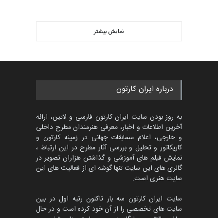
ویدیو
اولین مسابقۀ بین‌المللی کارتون
کتابخانۀ ممتا…
نمایش بیشتر
بهترین آثار کارتون جهان بخش -
مهلت
2 ماه دیگر
453
گالری
حدود یک ماه قبل
مسابقه بین‌المللی کارتون آیدین
درباره ایران کارتون
دوغان، ترکیه،…
مهلت
2 ماه دیگر
به روز بودن سایت ایران کارتون فارسی و لاتین، ارائه
آخرین اطلاعات و اخبار، معرفی هنرمندان مطرح داخلی
و خارجی، اعلام مسابقات جهانی در زمینه کارتون و
کاریکاتور و تحلیل و بررسی آثار مطرح در این ارتباط ،
مسابقۀ بین‌المللی کارتون و
کاریکاتور «البغلی…
نمایش فیلم های آموزشی و گذاشتن هزاران تصویر در
گالری های این سایت تنها گوشه ای از فعالیت های این
مهلت
3 ماه دیگر
سایت هنری است.
سایت ایران کارتون سه بار تاکنون رتبه اول در بین
سایت های تخصصی را از آن خود کرده است و در حال
پنجمین مسابقۀ بین‌المللی