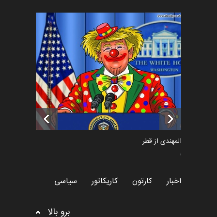
فراخوان رویداد کارگاهی کارتون و
پوستر "ایران سربل…
اخبار
6 ماه قبل
تسلیت به همکار | سهراب خیری
اخبار
6 ماه قبل
سعد المهندی از قطر
سیاسی
اخبار
کارتون
کاریکاتور
سیاسی
برو بالا