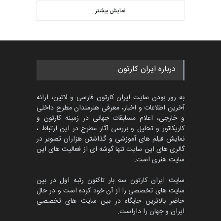
پنجمین مسابقۀ بین‌المللی
کارتون CARTUNION ، …
نمایش بیشتر
بهترین آثار کارتون جهان بخش -
مهلت
3 ماه دیگر
452
گالری
حدود یک ماه قبل
مسابقۀ بین‌المللی کارتون و
درباره ایران کارتون
کاریکاتور «البغلی…
مهلت
3 ماه دیگر
به روز بودن سایت ایران کارتون فارسی و لاتین، ارائه
آخرین اطلاعات و اخبار، معرفی هنرمندان مطرح داخلی
و خارجی، اعلام مسابقات جهانی در زمینه کارتون و
کاریکاتور و تحلیل و بررسی آثار مطرح در این ارتباط ،
جشنواره بین‌المللی کارتون
مدارس پرتغال، ۲۰۲۷
نمایش فیلم های آموزشی و گذاشتن هزاران تصویر در
گالری های این سایت تنها گوشه ای از فعالیت های این
مهلت
4 ماه دیگر
سایت هنری است.
سایت ایران کارتون سه بار تاکنون رتبه اول در بین
سایت های تخصصی را از آن خود کرده است و در حال
پنجمین مسابقۀ بین‌المللی
حاضر بالاترین جایگاه در بین سایت های تخصصی
کارتون طنز «کلاه‌ای…
ایران و جهان را داراست.
مهلت
5 ماه دیگر