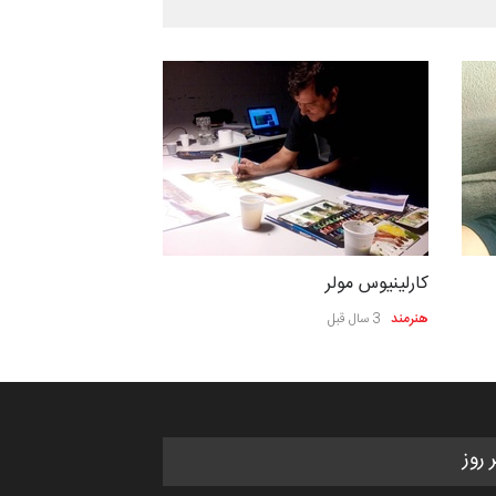
کارلینیوس مولر
هنرمند
3 سال قبل
ر روز