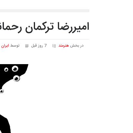
امیررضا ترکمان رحما
در بخش
هنرمند
7 روز قبل
توسط
ایران 