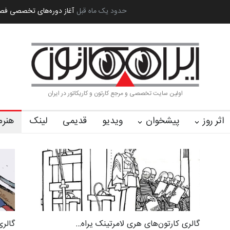
ه بین‌المل…
به یاد اردوغان باشول (۱۹۳۶–۲۰۲۶)
حدود یک ماه قبل
گزارش تصویری آیین اختتا
اولین سایت تخصصی و مرجع کارتون و کاریکاتور در ایران
اثر روز
پیشخوان
ویدیو
قدیمی
لینک
هنرم
گالری کارتون‌های هری لامرتینک یراه…
گالری