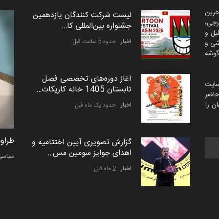
خرین
لیست شرکت کنندگان یازدهمین
رجی،
جشنواره بین‌المللی کا…
لیل و
اخبار
حدود 5 ساعت قبل
شی و
گوشه
آغاز دوره‌های تخصصی فصل
سایت
تابستان 1405 خانه کاریکات…
اضر
ن را
اخبار
حدود یک ماه قبل
طراوت نیکی از ایران
طراوت
گزارش تصویری آیین اختتامیه و
اهدای جوایز سومین مس…
کارتون
سیاسی
اخبار
2 ماه قبل
به یاد اردوغان باشول (۱۹۳۶–
۲۰۲۶)