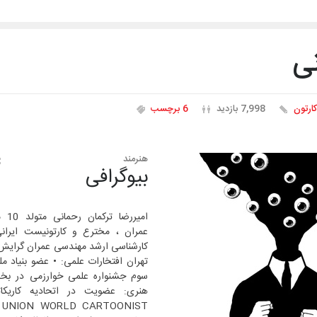
نی
کارتون
7,998 بازدید
6 برچسب
هنرمند
بیوگرافی
عمران ، مخترع و کارتونیست ایرا
کارشناسی ارشد مهندسی عمران گرایش ر
تهران افتخارات علمی: • عضو بنیاد مل
سوم جشنواره علمی خوارزمی در بخش
هنری: عضویت در اتحادیه کاریک
ST