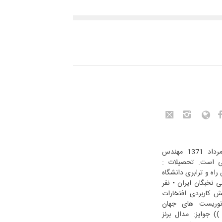
امیررضا ترکمان رحمانی متولد 10 مرداد 1371 مهندس
نی است. تحصیلات :
اه و ترابری دانشگاه
ی نخبگان ایران • نفر
 کاربردی افتخارات
اتوریست های جهان
UNION WORLD CARTOONI )) جوایز: مدال برنز