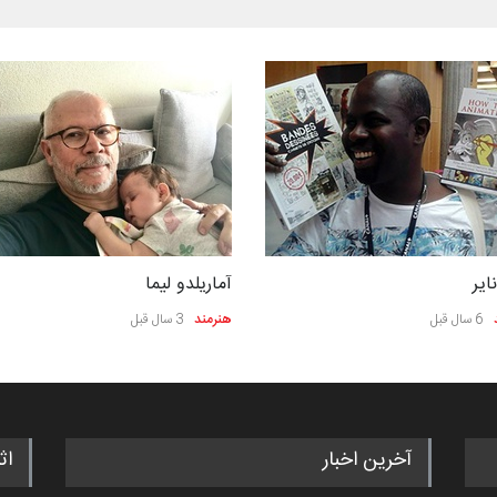
ایر
آماریلدو لیما
6 سال قبل
هنرمند
3 سال قبل
آخرین اخبار
اث