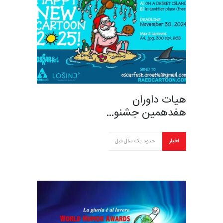
هیات داوران
هفدهمین جشنو…
اخبار
حدود یک سال قبل