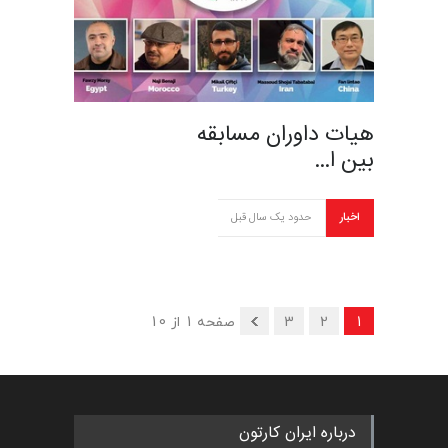
هیات داوران مسابقه
بین ا…
اخبار
حدود یک سال قبل
1
2
3
صفحه 1 از 10
درباره ایران کارتون