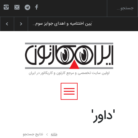
 پوستر «ایران سربلند»…
به یاد اردوغان باشول (۱۹۳۶–۲۰۲۶)
اولین سایت تخصصی و مرجع کارتون و کاریکاتور در ایران
'داور'
خانه
نتایج جستجو