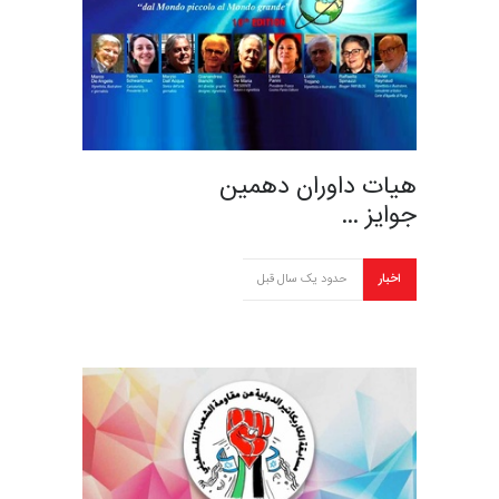
هیات داوران دهمین
جوایز …
اخبار
حدود یک سال قبل