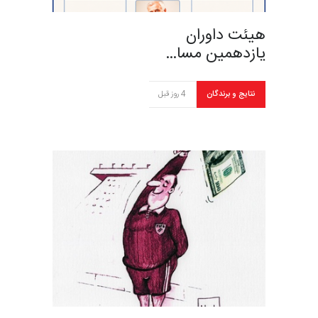
هیئت داوران
یازدهمین مسا…
نتایج و برندگان
4 روز قبل