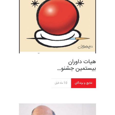
هیات داوران
بیستمین جشنو…
نتایج و برندگان
10 ماه قبل