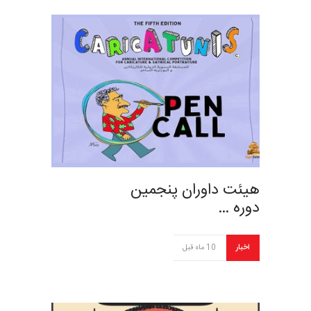
هیئت داوران پنجمین
دوره …
اخبار
10 ماه قبل