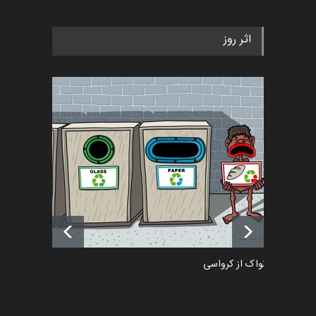
فراخوان رویداد کارگاهی کارتون و
اثر روز
پوستر "ایران سربل…
اخبار
6 ماه قبل
تسلیت به همکار | سهراب خیری
اخبار
6 ماه قبل
آغاز دوره‌های تخصصی فصل
تابستان 1405 خانه کاریکات…
اخبار
حدود یک ماه قبل
دمیر نواک از کرواسی
کارتون