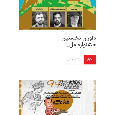
داوران نخستین
جشنواره مل…
اخبار
11 ماه قبل