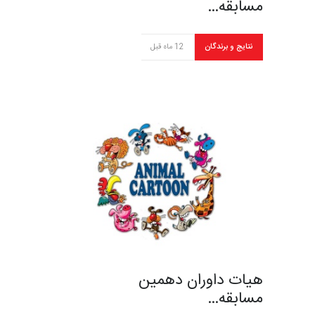
مسابقه…
نتایج و برندگان
12 ماه قبل
هیات داوران دهمین
مسابقه…