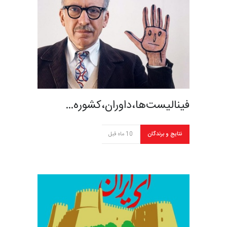
فینالیست‌ها،داوران،کشوره…
نتایج و برندگان
10 ماه قبل