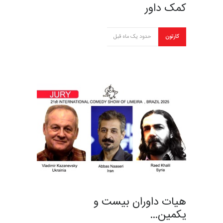
کمک داور
کارتون
حدود یک ماه قبل
هیات داوران بیست و
یکمین…