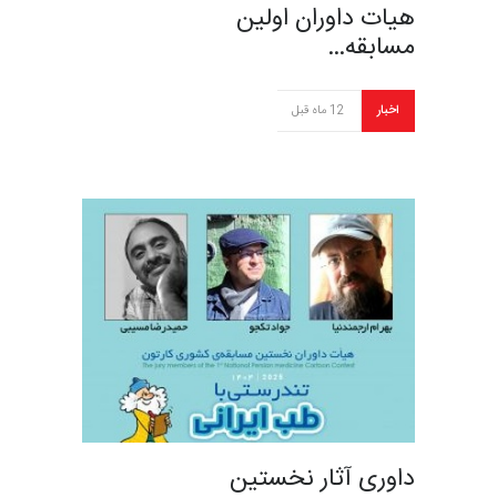
هیات داوران اولین
مسابقه…
اخبار
12 ماه قبل
داوری آثار نخستین