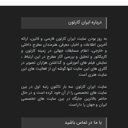
گالری
3 روز قبل
جشنواره بین‌المللی کارتون
درباره ایران کارتون
مدارس پرتغال، ۲۰۲۷
مهلت
4 ماه دیگر
به روز بودن سایت ایران کارتون فارسی و لاتین، ارائه
آخرین اطلاعات و اخبار، معرفی هنرمندان مطرح داخلی
و خارجی، اعلام مسابقات جهانی در زمینه کارتون و
کاریکاتور و تحلیل و بررسی آثار مطرح در این ارتباط ،
پنجمین مسابقۀ بین‌المللی
کارتون طنز «کلاه‌ای…
نمایش فیلم های آموزشی و گذاشتن هزاران تصویر در
گالری های این سایت تنها گوشه ای از فعالیت های این
مهلت
5 ماه دیگر
سایت هنری است.
سایت ایران کارتون سه بار تاکنون رتبه اول در بین
سایت های تخصصی را از آن خود کرده است و در حال
بیست و هشتمین مسابقه
حاضر بالاترین جایگاه در بین سایت های تخصصی
بین‌المللی آزاد طراحی ط…
ایران و جهان را داراست.
مهلت
8 روز دیگر
با ما در تماس باشید