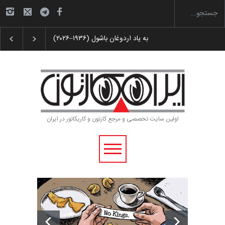
 پوستر «ایران سربلند»…
به یاد اردوغان باشول (۱۹۳۶–۲۰۲۶)
اولین سایت تخصصی و مرجع کارتون و کاریکاتور در ایران