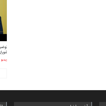
توضیحات استاد دوست محمدی عضو
توضیح
2,604
3
شورای هنری…
شورای
ویدیو
ویدیو