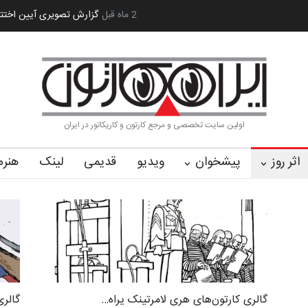
ارتون و پوستر «ایران سربلند»…
2 ماه قبل
به یاد اردوغان باشول (۱۹۳۶–۲۰۲۶)
گزارش تص
اولین سایت تخصصی و مرجع کارتون و کاریکاتور در ایران
اثر روز
پیشخوان
ویدیو
قدیمی
لینک
هنرم
گالری کارتون‌های هری لامرتینک یراه…
گالری