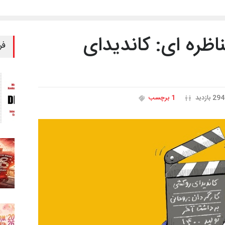
ظره ای: کاندیدای
فر
294 بازدید
1 برچسب