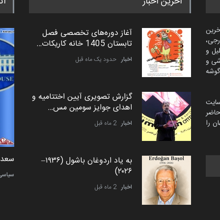
آخرین اخبار
اث
خرین
آغاز دوره‌های تخصصی فصل
رجی،
تابستان 1405 خانه کاریکات…
لیل و
اخبار
حدود یک ماه قبل
شی و
گوشه
گزارش تصویری آیین اختتامیه و
سایت
اهدای جوایز سومین مس…
اضر
ن را
اخبار
2 ماه قبل
دمیر نواک از کرواسی
سعد ا
به یاد اردوغان باشول (۱۹۳۶–
۲۰۲۶)
کارتون
سیاسی
اخبار
2 ماه قبل