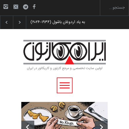
 پوستر «ایران سربلند»…
به یاد اردوغان باشول (۱۹۳۶–۲۰۲۶)
اولین سایت تخصصی و مرجع کارتون و کاریکاتور در ایران