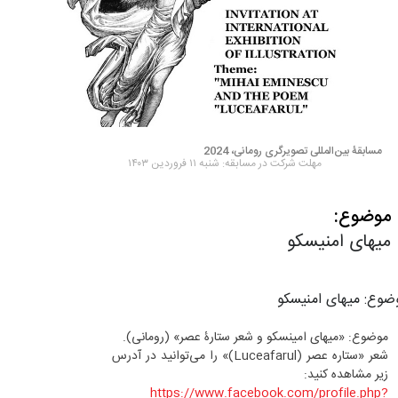
مسابقۀ بین‌المللی تصویرگری رومانی، 2024
مهلت شرکت در مسابقه: شنبه ۱۱ فروردین ۱۴۰۳
موضوع:
میهای امنیسکو
ضوع: میهای امنیسکو
موضوع: «میهای امینسکو و شعر ستارۀ عصر» (رومانی).
شعر «ستاره عصر (Luceafarul)» را می‌توانید در آدرس
زیر مشاهده کنید:
https://www.facebook.com/profile.php?