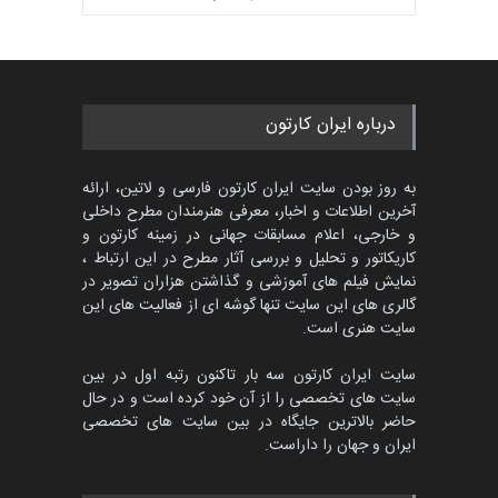
بهترین آثار کارتون جهان بخش -
مهلت
3 ماه دیگر
452
گالری
حدود یک ماه قبل
مسابقۀ بین‌المللی کارتون و
درباره ایران کارتون
کاریکاتور «البغلی…
مهلت
3 ماه دیگر
به روز بودن سایت ایران کارتون فارسی و لاتین، ارائه
آخرین اطلاعات و اخبار، معرفی هنرمندان مطرح داخلی
و خارجی، اعلام مسابقات جهانی در زمینه کارتون و
کاریکاتور و تحلیل و بررسی آثار مطرح در این ارتباط ،
جشنواره بین‌المللی کارتون
مدارس پرتغال، ۲۰۲۷
نمایش فیلم های آموزشی و گذاشتن هزاران تصویر در
گالری های این سایت تنها گوشه ای از فعالیت های این
مهلت
4 ماه دیگر
سایت هنری است.
سایت ایران کارتون سه بار تاکنون رتبه اول در بین
سایت های تخصصی را از آن خود کرده است و در حال
پنجمین مسابقۀ بین‌المللی
حاضر بالاترین جایگاه در بین سایت های تخصصی
کارتون طنز «کلاه‌ای…
ایران و جهان را داراست.
مهلت
5 ماه دیگر