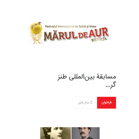
مسابقۀ بین‌المللی طنز
گر…
فراخوان
2 سال قبل