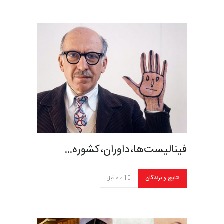
فینالیست‌ها،داوران،کشوره…
نتایج و برندگان
10 ماه قبل