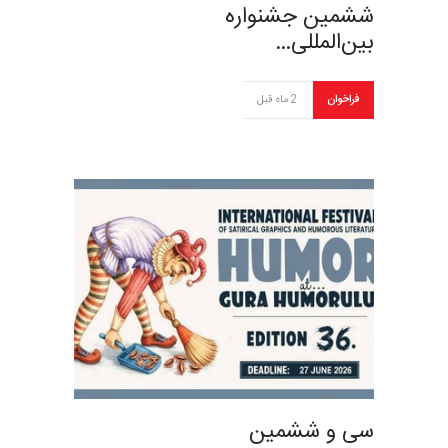
ششمین جشنواره
بین‌المللی…
فراخوان
2 ماه قبل
سی و ششمین