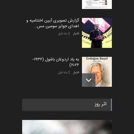
گزارش تصویری آیین اختتامیه و
اهدای جوایز سومین مس…
اخبار
2 ماه قبل
به یاد اردوغان باشول (۱۹۳۶–
۲۰۲۶)
اخبار
2 ماه قبل
رویداد کارگاهی کارتون و پوستر
اثر روز
«ایران سربلند» به ا…
اخبار
6 ماه قبل