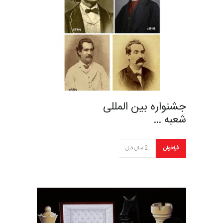
جشنواره بین المللی
شعبه …
فراخوان
2 سال قبل