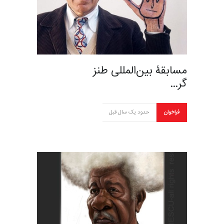
مسابقۀ بین‌المللی طنز
گر…
فراخوان
حدود یک سال قبل