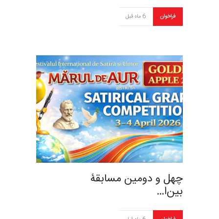
فراخوان
6 ماه قبل
چهل و دومین مسابقۀ
بین‌ا…