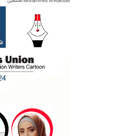
Mohammed Al-Rukouei/فلسطین