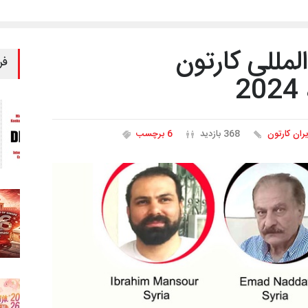
لمللی کارتون
فر
2
یران کارتون
368 بازدید
6 برچسب