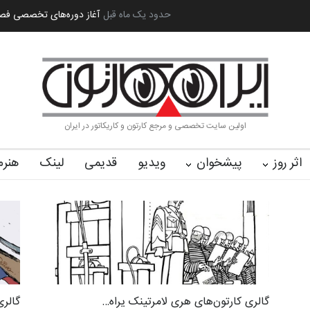
ه بین‌المل…
به یاد اردوغان باشول (۱۹۳۶–۲۰۲۶)
حدود یک ماه قبل
گزارش تصویری آیین اختتام
اولین سایت تخصصی و مرجع کارتون و کاریکاتور در ایران
اثر روز
پیشخوان
ویدیو
قدیمی
لینک
هنرم
گالری کارتون‌های هری لامرتینک یراه…
گالری