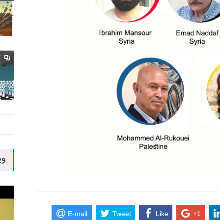
وی
E-mail
Tweet
Like
+1