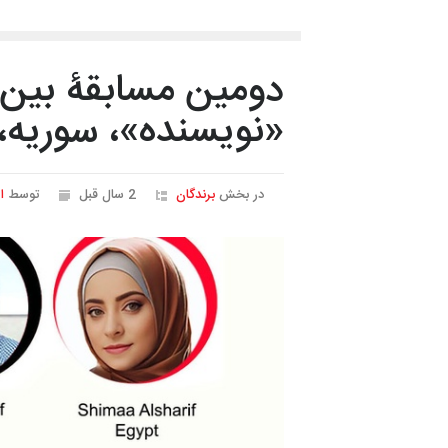
دومین مسابقۀ بین‌ا
«نویسنده‌»، سوریه، 024
در بخش
برندگان
2 سال قبل
توسط
ا