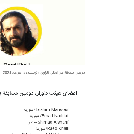
دومین مسابقۀ بین‌المللی کارتون «نویسنده‌»، سوریه، 2024
اعضای هیئت داوران دومین مسابقۀ بین‌
Ibrahim Mansour/سوریه
Emad Naddaf/سوریه
Shimaa Alsharif/مصر
Raed Khalil/سوریه