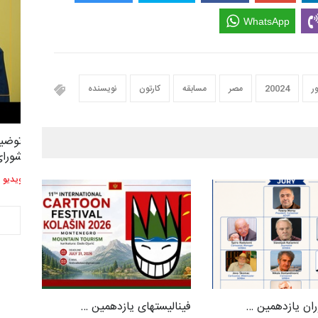
WhatsApp
ر
20024
مصر
مسابقه
کارتون
نویسنده
توضیحات استاد دوست محمدی عضو
توضیح
2,614
3
شورای هنری…
شورای
ویدیو
ویدیو
ان یازدهمین …
فینالیستهای یازدهمین …