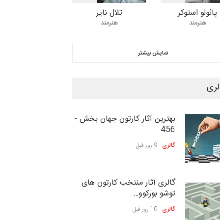
کارتون «حیوانات»،…
پائولو استوکر
تلال نایر
مهلت
24 روز دیگر
هنرمند
هنرمند
سومین نمایشگاه بین‌المللی
نمایش بیشتر
کاریکاتور شنگژو، چ…
مهلت
25 روز دیگر
لری
بیست‌و‌یکمین جشنواره بین‌المللی
بهترین آثار کارتون جهان بخش -
کارتون سولین…
456
مهلت
25 روز دیگر
گالری
9 روز قبل
نمایشگاه بین المللی کارتون”
گالری آثار منتخب کارتون های
پرواز پروانه ها …
توشو بورکوو…
مهلت
26 روز دیگر
گالری
10 روز قبل