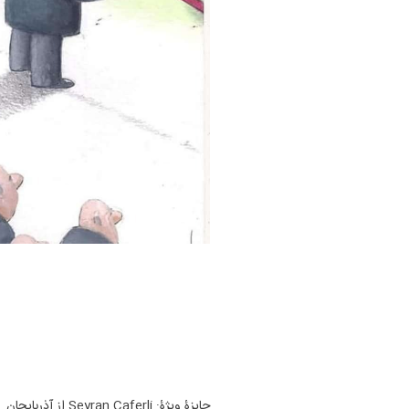
جایزۀ ویژۀ: Seyran Caferli از آذربایجان