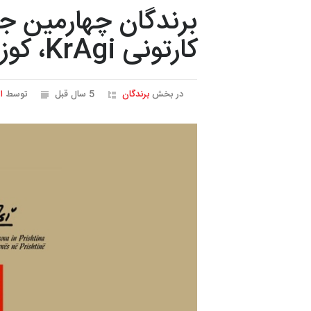
برندگان چهارمین جش
کارتونی KrAgi، کوزوو، 2021
در بخش
برندگان
5 سال قبل
توسط
ا