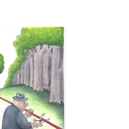
توضیحات استاد مسعود نجابتی عضو
,714
شورای ه…
ویدیو