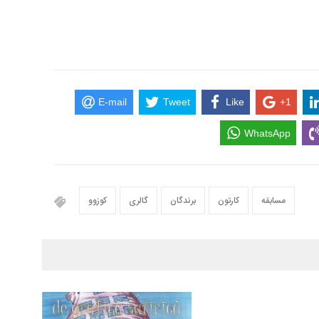
E-mail
Tweet
Like
+1
WhatsApp
مسابقه
کارتون
برندگان
گالری
کوزوو