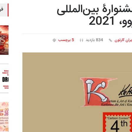
نوارۀ بین‌المللی
فر
یران کارتون
834 بازدید
5 برچسب