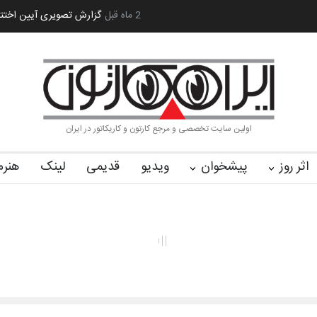
ارتون و پوستر «ایران سربلند»…
2 ماه قبل
به یاد اردوغان باشول (۱۹۳۶–۲۰۲۶)
گزارش تص
اولین سایت تخصصی و مرجع کارتون و کاریکاتور در ایران
اثر روز
پیشخوان
ویدیو
قدیمی
لینک
هنرم