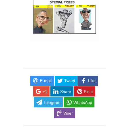
E-mail
Tweet
Like
+1
Share
Pin it
Telegram
WhatsApp
Viber