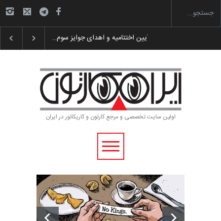
ستر «ایران سربلند»…
به یاد اردوغان باشول (۱۹۳۶–۲۰۲۶)
گزارش تصویری آیین
اولین سایت تخصصی و مرجع کارتون و کاریکاتور در ایران