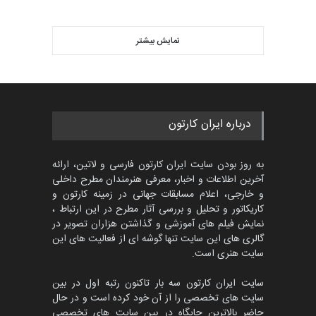
پنجمین مسابقۀ بین‌المللی
کارتون CARTUNION ، …
نمایش بیشتر
بهترین آثار کارتون جهان بخش -
مهلت
3 ماه دیگر
452
گالری
حدود یک ماه قبل
جشنواره بین‌المللی کارتون
درباره ایران کارتون
مدارس پرتغال، ۲۰۲۷
مهلت
4 ماه دیگر
به روز بودن سایت ایران کارتون فارسی و لاتین، ارائه
آخرین اطلاعات و اخبار، معرفی هنرمندان مطرح داخلی
و خارجی، اعلام مسابقات جهانی در زمینه کارتون و
کاریکاتور و تحلیل و بررسی آثار مطرح در این ارتباط ،
پنجمین مسابقۀ بین‌المللی
کارتون طنز «کلاه‌ای…
نمایش فیلم های آموزشی و گذاشتن هزاران تصویر در
گالری های این سایت تنها گوشه ای از فعالیت های این
مهلت
5 ماه دیگر
سایت هنری است.
سایت ایران کارتون سه بار تاکنون رتبه اول در بین
سایت های تخصصی را از آن خود کرده است و در حال
بیست و هشتمین مسابقه
حاضر بالاترین جایگاه در بین سایت های تخصصی
بین‌المللی آزاد طراحی ط…