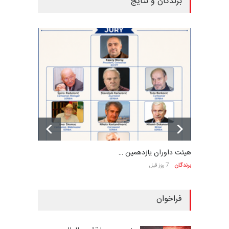
برندگان و نتایج
هیئت داوران یازدهمین …
برندگان
7 روز قبل
فراخوان