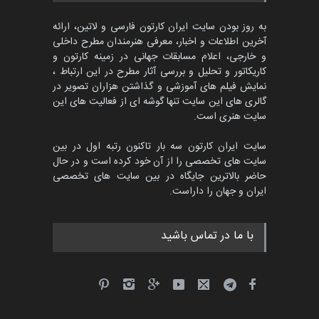
مهلت
3 ماه دیگر
به روز بودن سایت ایران کارتون فارسی و لاتین، ارائه
آخرین اطلاعات و اخبار، معرفی هنرمندان مطرح داخلی
و خارجی، اعلام مسابقات جهانی در زمینه کارتون و
کاریکاتور و تحلیل و بررسی آثار مطرح در این ارتباط ،
مسابقۀ بین‌المللی کارتون و
کاریکاتور «البغلی…
نمایش فیلم های آموزشی و گذاشتن هزاران تصویر در
گالری های این سایت تنها گوشه ای از فعالیت های این
مهلت
3 ماه دیگر
سایت هنری است.
سایت ایران کارتون سه بار تاکنون رتبه اول در بین
سایت های تخصصی را از آن خود کرده است و در حال
جشنواره بین‌المللی کارتون
حاضر بالاترین جایگاه در بین سایت های تخصصی
مدارس پرتغال، ۲۰۲۷
ایران و جهان را داراست.
مهلت
4 ماه دیگر
با ما در تماس باشید
پنجمین مسابقۀ بین‌المللی
کارتون طنز «کلاه‌ای…
مهلت
5 ماه دیگر