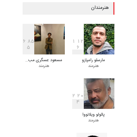
هنرمندان
ششمین جشنوارۀ بین‌المللی
کارتون «لبخند دریا»…
مهلت
21 روز دیگر
6
8
5
1
1
2
5
6
مارسلو رامپازو
مسعود عسگری مب…
دومین جشنواره بین‌المللی طنز
هنرمند
هنرمند
لیمیرا، برزیل، …
مهلت
21 روز دیگر
2
2
0
4
دهمین جشنوارۀ بین‌المللی
کارتون گالوی ، ایرل…
پائولو ویلانووا
مهلت
22 روز دیگر
هنرمند