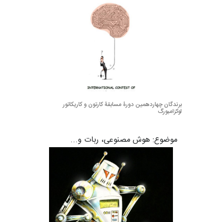
برندگان چهاردهمین دورۀ مسابقۀ کارتون و کاریکاتور
لوکزامبورگ
موضوع: هوش مصنوعی، ربات و...