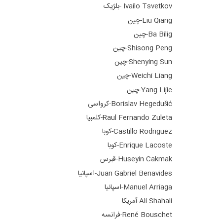
Ivailo Tsvetkov -بلژیک
Liu Qiang-چین
Ba Bilig-چین
Shisong Peng-چین
Shenying Sun-چین
Weichi Liang-چین
Yang Lijie-چین
Borislav Hegedušić-کرواسی
Raul Fernando Zuleta-کلمبیا
Castillo Rodriguez-کوبا
Enrique Lacoste-کوبا
Huseyin Cakmak-قبرس
Juan Gabriel Benavides-اسپانیا
Manuel Arriaga-اسپانیا
Ali Shahali-آمریکا
René Bouschet-فرانسه