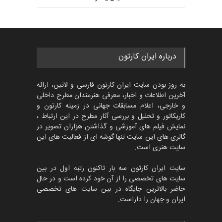
بهترین آثار کارتون جهان بخش -
مهلت
3 ماه دیگر
457
گالری
3 روز قبل
جشنواره بین‌المللی کارتون
درباره ایران کارتون
مدارس پرتغال، ۲۰۲۷
مهلت
4 ماه دیگر
به روز بودن سایت ایران کارتون فارسی و لاتین، ارائه
آخرین اطلاعات و اخبار، معرفی هنرمندان مطرح داخلی
و خارجی، اعلام مسابقات جهانی در زمینه کارتون و
کاریکاتور و تحلیل و بررسی آثار مطرح در این ارتباط ،
پنجمین مسابقۀ بین‌المللی
کارتون طنز «کلاه‌ای…
نمایش فیلم های آموزشی و گذاشتن هزاران تصویر در
گالری های این سایت تنها گوشه ای از فعالیت های این
مهلت
5 ماه دیگر
سایت هنری است.
سایت ایران کارتون سه بار تاکنون رتبه اول در بین
سایت های تخصصی را از آن خود کرده است و در حال
بیست و هشتمین مسابقه
حاضر بالاترین جایگاه در بین سایت های تخصصی
بین‌المللی آزاد طراحی ط…
ایران و جهان را داراست.
مهلت
9 روز دیگر