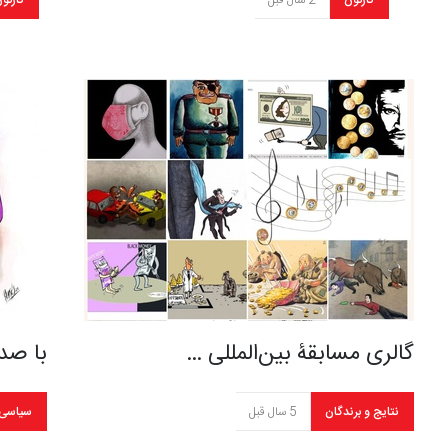
کارتون
2 سال قبل
کارتو
گالری مسابقۀ بین‌المللی …
با صدا
نتایج و برندگان
5 سال قبل
سیاسی