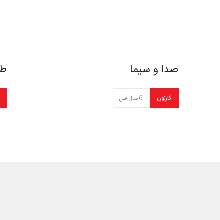
صدا و سیما
طر
کارتون
6 سال قبل
طرحی قدیمی از حبیب الله …
پن