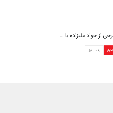
حی از جواد علیزاده با …
اخبار
6 سال قبل
اه بردن صدام به کارتر …