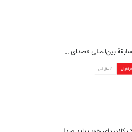
ابقهٔ بین‌المللی «صدای …
فراخوان
5 سال قبل
 کاندیدای خوب باید صدا…