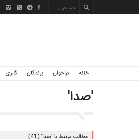
گزارش تصویری آیین اختتامیه و اهدای جوایز سوم…
خانه
فراخوان
برندگان
گالری
'صدا'
مطالب مرتبط با 'صدا' (41)