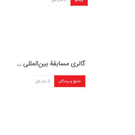
ویدیو
3 سال قبل
گالری مسابقۀ بین‌المللی …
نتایج و برندگان
5 سال قبل