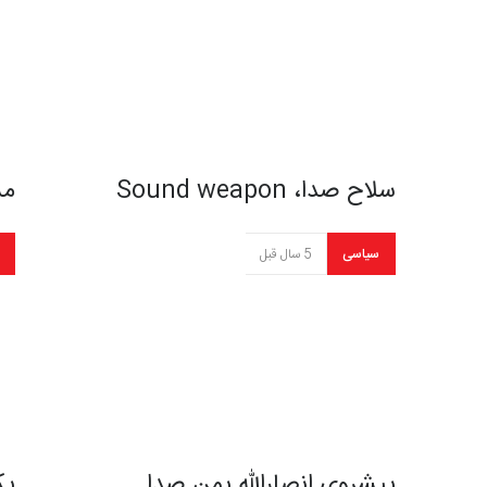
سلاح صدا، Sound weapon
مس
سیاسی
5 سال قبل
پیشروی انصارالله یمن صدا…
یک