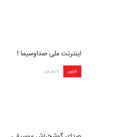
اینترنت ملی صداوسیما !
کارتون
5 سال قبل
صدای گوشخراش موسیقی