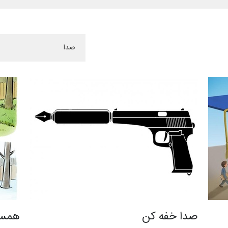
صدا خفه کن
همسا