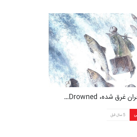
ن غرق شده، Drowned…
ی
5 سال قبل