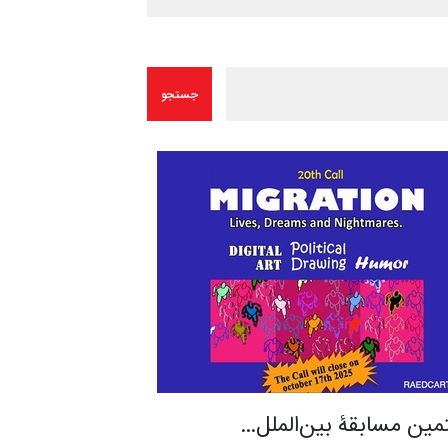
مین مسابقۀ بین‌الملل…