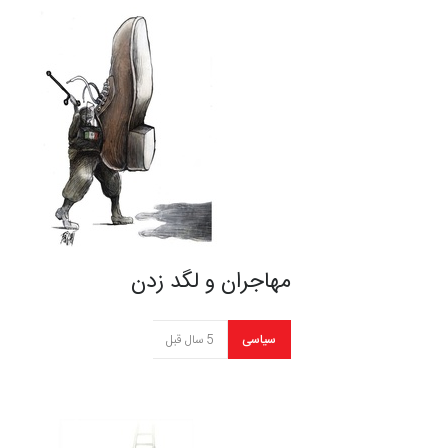
مهاجران و لگد زدن
سیاسی
5 سال قبل