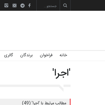
صویری آیین اختتامیه و اهدای جوایز سوم…
آغاز دوره‌های تخصصی فصل تابستان 1405 خانه
خانه
فراخوان
برندگان
گالری
'اجرا'
مطالب مرتبط با 'اجرا' (49)