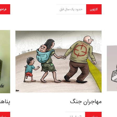
کارتون
حدود یک سال قبل
فراخو
مهاجران جنگ
پناهن