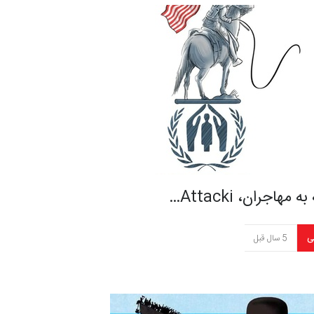
 مهاجران، Attacki…
ی
5 سال قبل