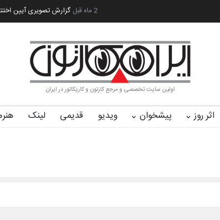
 کا…
2 ماه قبل
رویداد کارگاهی کارتون و پوستر «ایران سربلند»…
به یاد اردوغ
اولین سایت تخصصی و مرجع کارتون و کاریکاتور در ایران
اثر روز
پیشخوان
ویدیو
قدیمی
لینک
هنرم