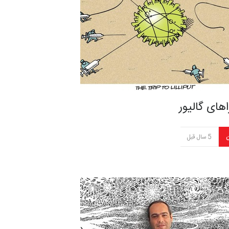
های گالیور
ن
5 سال قبل