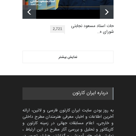
اولین مسابقۀ بین‌المللی کارتون
کتابخانۀ ممتا…
گالری آثار منتخب کارتون های
مهلت
توضیحات استاد مسعود نجابتی
2 ماه دیگر
گرگلی باکاس…
2,721
عضو شورای ه…
گالری
29 روز قبل
ویدیو
مسابقه بین‌المللی کارتون آیدین
دوغان، ترکیه،…
نمایش بیشتر
بهترین آثار کارتون جهان بخش -
مهلت
2 ماه دیگر
453
گالری
حدود یک ماه قبل
مسابقۀ بین‌المللی کارتون و
درباره ایران کارتون
کاریکاتور «البغلی…
مهلت
3 ماه دیگر
به روز بودن سایت ایران کارتون فارسی و لاتین، ارائه
آخرین اطلاعات و اخبار، معرفی هنرمندان مطرح داخلی
و خارجی، اعلام مسابقات جهانی در زمینه کارتون و
کاریکاتور و تحلیل و بررسی آثار مطرح در این ارتباط ،
پنجمین مسابقۀ بین‌المللی
کارتون CARTUNION ، …
نمایش فیلم های آموزشی و گذاشتن هزاران تصویر در