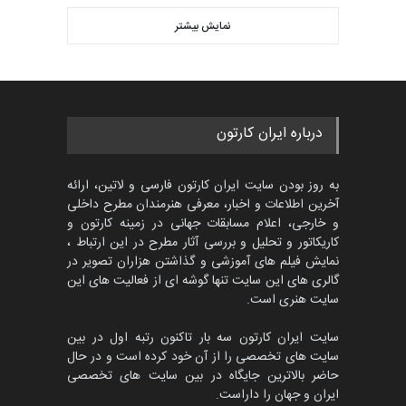
اولین مسابقۀ بین‌المللی کارتون
کتابخانۀ ممتا…
نمایش بیشتر
بهترین آثار کارتون جهان بخش -
مهلت
2 ماه دیگر
453
گالری
حدود یک ماه قبل
مسابقه بین‌المللی کارتون آیدین
درباره ایران کارتون
دوغان، ترکیه،…
مهلت
2 ماه دیگر
به روز بودن سایت ایران کارتون فارسی و لاتین، ارائه
آخرین اطلاعات و اخبار، معرفی هنرمندان مطرح داخلی
و خارجی، اعلام مسابقات جهانی در زمینه کارتون و
کاریکاتور و تحلیل و بررسی آثار مطرح در این ارتباط ،
مسابقۀ بین‌المللی کارتون و
کاریکاتور «البغلی…
نمایش فیلم های آموزشی و گذاشتن هزاران تصویر در
گالری های این سایت تنها گوشه ای از فعالیت های این
مهلت
3 ماه دیگر
سایت هنری است.
سایت ایران کارتون سه بار تاکنون رتبه اول در بین
سایت های تخصصی را از آن خود کرده است و در حال
پنجمین مسابقۀ بین‌المللی
حاضر بالاترین جایگاه در بین سایت های تخصصی
کارتون CARTUNION ، …
ایران و جهان را داراست.
مهلت
3 ماه دیگر