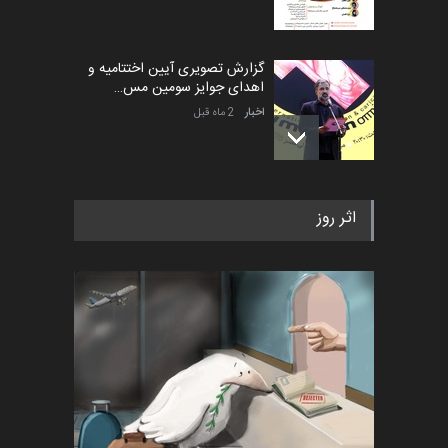
گزارش تصویری آیین اختتامیه و
اهدای جوایز سومین مس…
اخبار
2 ماه قبل
به یاد اردوغان باشول (۱۹۳۶–
اثر روز
۲۰۲۶)
اخبار
2 ماه قبل
رویداد کارگاهی کارتون و پوستر
«ایران سربلند» به ا…
اخبار
6 ماه قبل