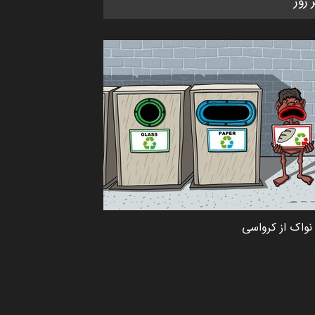
ر روز
CARTUNION ، …
مهلت
3 ماه دیگر
جشنواره بین‌المللی کارتون مدارس
پرتغال، ۲۰۲۷
مهلت
4 ماه دیگر
پنجمین مسابقۀ بین‌المللی کارتون
طنز «کلاه‌ای…
مهلت
5 ماه دیگر
نواک از کرواسی
بیست و هشتمین مسابقه
بین‌المللی آزاد طراحی ط…
مهلت
7 روز دیگر