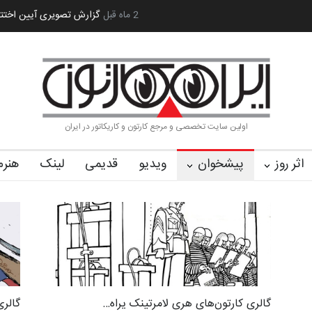
 کا…
2 ماه قبل
رویداد کارگاهی کارتون و پوستر «ایران سربلند»…
به یاد اردوغ
اولین سایت تخصصی و مرجع کارتون و کاریکاتور در ایران
اثر روز
پیشخوان
ویدیو
قدیمی
لینک
هنرم
گالری کارتون‌های هری لامرتینک یراه…
گالری