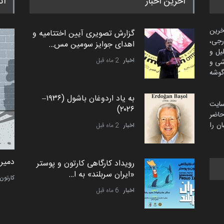
آخرین اخبار
اث
خرین
گزارش تصویری آیین اختتامیه و
رجی،
اهدای جوایز سومین مس…
لیل و
اخبار
2 ماه قبل
شی و
گوشه
به یاد اردوغان باشول (۱۹۳۶–
سایت
۲۰۲۶)
اضر
ن را
اخبار
2 ماه قبل
امین الحباره از عربستان سعودی
دمیر 
رویداد کارگاهی کارتون و پوستر
«ایران سربلند» به ا…
کاریکاتور
کارتون
اخبار
6 ماه قبل