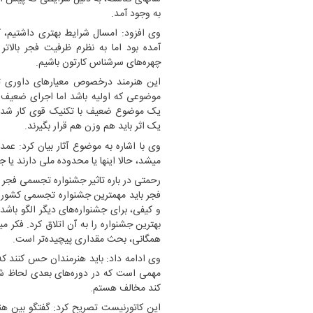
به وجود آمد. ‎
وی افزود: امسال شرایط بهتری داشتیم، ک
آمده بود اما به نظرم ظرفیت فجر بالاتر
چهره‌های سرشناس کارتون باشیم. ‎
این هنرمند درخصوص معیارهای داوری ت
موضوعی که اولیه باشد اما اجرای ضعیف د
یک موضوع ضعیف با تکنیک قوی کار شده با
یک اثر باید هم وزن هم قرار بگیرند. ‎
وی با اشاره به موضوع آثار بیان کرد: عم
میشد، حالا اینها یا محدوده ملی دارند یا ج
رحمتی در باره تاثیر جشنواره تجسمی فجر بر
فجر باید مهمترین جشنواره تجسمی کشور با
و کیفی، برای جشنواره‌های دیگر الگو باشد
بهترین جشنواره را به آن اتلاق کرد. فکر 
همگانی، بحث مقداری پیچیده‌تر است. ‎
وی ادامه داد: باید هنرمندان حس کنند که
مهمی است که در دوره‌های بعدی لحاظ شو
کند مخالف هستم. ‎
این کاتورنیست تصریح کرد: گفتگو بین هنر