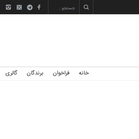
صویری آیین اختتامیه و اهدای جوایز سوم…
آغاز دوره‌های تخصصی فصل تابستان 1405 خانه
خانه
فراخوان
برندگان
گالری