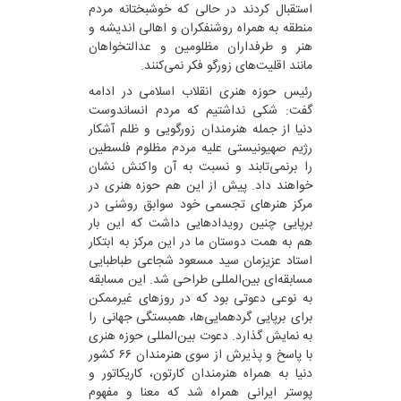
استقبال کردند در حالی که خوشبختانه مردم
منطقه به همراه روشنفکران و اهالی اندیشه و
هنر و طرفداران مظلومین و عدالت‎خواهان
مانند اقلیت‌های زورگو فکر نمی‌کنند.
رئیس حوزه هنری انقلاب اسلامی در ادامه
گفت: شکی نداشتیم که مردم انساندوست
دنیا از جمله هنرمندان زورگویی و ظلم آشکار
رژیم صهیونیستی علیه مردم مظلوم فلسطین
را برنمی‌تابند و نسبت به آن واکنش نشان
خواهند داد. پیش از این هم حوزه هنری در
مرکز هنرهای تجسمی خود سوابق روشنی در
برپایی چنین رویدادهایی داشت که این بار
هم به همت دوستان ما در این مرکز به ابتکار
استاد عزیزمان سید مسعود شجاعی طباطبایی
مسابقه‌ای بین‌المللی طراحی شد. این مسابقه
به نوعی دعوتی بود که در روزهای غیرممکن
برای برپایی گردهمایی‌ها، همبستگی‌ جهانی را
به نمایش گذارد. دعوت بین‌المللی حوزه هنری
با پاسخ و پذیرش از سوی هنرمندان ۶۶ کشور
دنیا به همراه هنرمندان کارتون، کاریکاتور و
پوستر ایرانی همراه شد که معنا و مفهوم