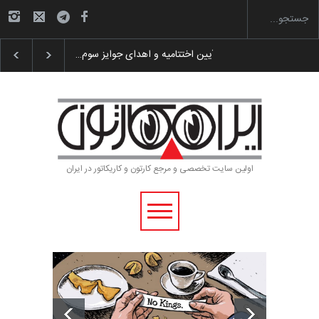
 پوستر «ایران سربلند»…
به یاد اردوغان باشول (۱۹۳۶–۲۰۲۶)
گزارش تصویری آ
اولین سایت تخصصی و مرجع کارتون و کاریکاتور در ایران