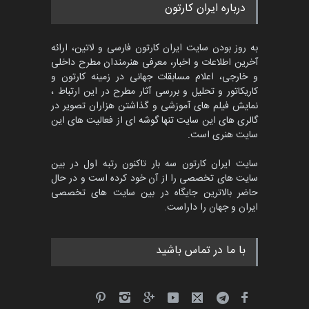
پنجمین مسابقۀ بین‌المللی
درباره ایران کارتون
کارتون CARTUNION ، …
مهلت
3 ماه دیگر
به روز بودن سایت ایران کارتون فارسی و لاتین، ارائه
آخرین اطلاعات و اخبار، معرفی هنرمندان مطرح داخلی
و خارجی، اعلام مسابقات جهانی در زمینه کارتون و
کاریکاتور و تحلیل و بررسی آثار مطرح در این ارتباط ،
جشنواره بین‌المللی کارتون
مدارس پرتغال، ۲۰۲۷
نمایش فیلم های آموزشی و گذاشتن هزاران تصویر در
گالری های این سایت تنها گوشه ای از فعالیت های این
مهلت
4 ماه دیگر
سایت هنری است.
سایت ایران کارتون سه بار تاکنون رتبه اول در بین
سایت های تخصصی را از آن خود کرده است و در حال
پنجمین مسابقۀ بین‌المللی
حاضر بالاترین جایگاه در بین سایت های تخصصی
کارتون طنز «کلاه‌ای…
ایران و جهان را داراست.
مهلت
5 ماه دیگر
با ما در تماس باشید