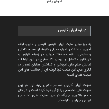
کتابخانۀ ممتا…
نمایش بیشتر
بهترین آثار کارتون جهان بخش -
مهلت
2 ماه دیگر
453
گالری
حدود یک ماه قبل
مسابقه بین‌المللی کارتون آیدین
درباره ایران کارتون
دوغان، ترکیه،…
مهلت
2 ماه دیگر
به روز بودن سایت ایران کارتون فارسی و لاتین، ارائه
آخرین اطلاعات و اخبار، معرفی هنرمندان مطرح داخلی
و خارجی، اعلام مسابقات جهانی در زمینه کارتون و
کاریکاتور و تحلیل و بررسی آثار مطرح در این ارتباط ،
مسابقۀ بین‌المللی کارتون و
کاریکاتور «البغلی…
نمایش فیلم های آموزشی و گذاشتن هزاران تصویر در
گالری های این سایت تنها گوشه ای از فعالیت های این
مهلت
3 ماه دیگر
سایت هنری است.
سایت ایران کارتون سه بار تاکنون رتبه اول در بین
سایت های تخصصی را از آن خود کرده است و در حال
پنجمین مسابقۀ بین‌المللی
حاضر بالاترین جایگاه در بین سایت های تخصصی
کارتون CARTUNION ، …
ایران و جهان را داراست.
مهلت
3 ماه دیگر