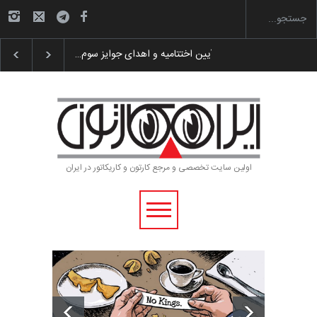
به یاد اردوغان باشول (۱۹۳۶–۲۰۲۶)
گزارش تصویری آیین اختتامیه و اهدای
اولین سایت تخصصی و مرجع کارتون و کاریکاتور در ایران