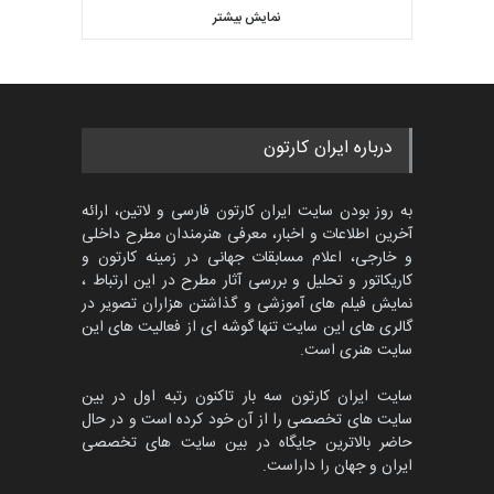
کتابخانۀ ممتا…
نمایش بیشتر
بهترین آثار کارتون جهان بخش -
مهلت
2 ماه دیگر
452
گالری
حدود یک ماه قبل
مسابقه بین‌المللی کارتون آیدین
درباره ایران کارتون
دوغان، ترکیه،…
مهلت
2 ماه دیگر
به روز بودن سایت ایران کارتون فارسی و لاتین، ارائه
آخرین اطلاعات و اخبار، معرفی هنرمندان مطرح داخلی
و خارجی، اعلام مسابقات جهانی در زمینه کارتون و
کاریکاتور و تحلیل و بررسی آثار مطرح در این ارتباط ،
مسابقۀ بین‌المللی کارتون و
کاریکاتور «البغلی…
نمایش فیلم های آموزشی و گذاشتن هزاران تصویر در
گالری های این سایت تنها گوشه ای از فعالیت های این
مهلت
3 ماه دیگر
سایت هنری است.
سایت ایران کارتون سه بار تاکنون رتبه اول در بین
سایت های تخصصی را از آن خود کرده است و در حال
پنجمین مسابقۀ بین‌المللی
حاضر بالاترین جایگاه در بین سایت های تخصصی
کارتون CARTUNION ، …
ایران و جهان را داراست.
مهلت
3 ماه دیگر