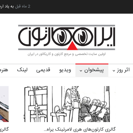
آغاز دوره‌های تخصصی فصل تابستان 1405 خانه کا…
5 ماه قبل
رویداد کارگاهی کارتون
اولین سایت تخصصی و مرجع کارتون و کاریکاتور در ایران
اثر روز
پیشخوان
ویدیو
قدیمی
لینک
هنرم
گالری کارتون‌های هری لامرتینک یراه…
گالری