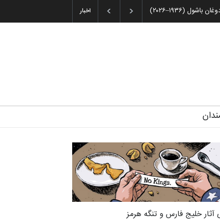
 و پوستر «ایران سربلند»…
اخبار
ندان
 آثار خلیج فارس و تنگه هرمز