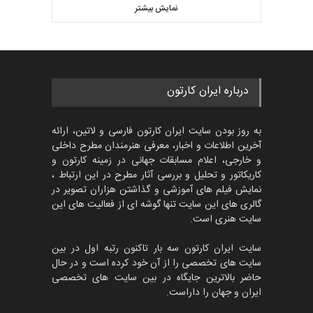
کاریکاتور «البغلی…
نمایش بیشتر
بهترین آثار کارتون جهان بخش -
مهلت
3 ماه دیگر
457
گالری
4 روز قبل
جشنواره بین‌المللی کارتون
درباره ایران کارتون
مدارس پرتغال، ۲۰۲۷
مهلت
4 ماه دیگر
به روز بودن سایت ایران کارتون فارسی و لاتین، ارائه
آخرین اطلاعات و اخبار، معرفی هنرمندان مطرح داخلی
و خارجی، اعلام مسابقات جهانی در زمینه کارتون و
کاریکاتور و تحلیل و بررسی آثار مطرح در این ارتباط ،
پنجمین مسابقۀ بین‌المللی
کارتون طنز «کلاه‌ای…
نمایش فیلم های آموزشی و گذاشتن هزاران تصویر در
گالری های این سایت تنها گوشه ای از فعالیت های این
مهلت
5 ماه دیگر
سایت هنری است.
سایت ایران کارتون سه بار تاکنون رتبه اول در بین
سایت های تخصصی را از آن خود کرده است و در حال
بیست و هشتمین مسابقه
حاضر بالاترین جایگاه در بین سایت های تخصصی
بین‌المللی آزاد طراحی ط…
ایران و جهان را داراست.
مهلت
7 روز دیگر