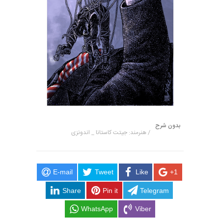
بدون شرح
/ هنرمند: جیتت کاستانا _ اندونزی
E-mail
Tweet
Like
+1
Share
Pin it
Telegram
WhatsApp
Viber