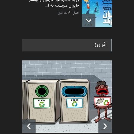
«ایران سربلند» به ا…
اخبار
6 ماه قبل
فراخوان رویداد کارگاهی کارتون و
اثر روز
پوستر "ایران سربل…
اخبار
6 ماه قبل
تسلیت به همکار | سهراب خیری
اخبار
6 ماه قبل
آغاز دوره‌های تخصصی فصل
تابستان 1405 خانه کاریکات…
اخبار
حدود یک ماه قبل