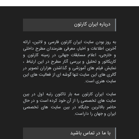
گالری
4 روز قبل
جشنواره بین‌المللی کارتون
درباره ایران کارتون
مدارس پرتغال، ۲۰۲۷
مهلت
4 ماه دیگر
به روز بودن سایت ایران کارتون فارسی و لاتین، ارائه
آخرین اطلاعات و اخبار، معرفی هنرمندان مطرح داخلی
و خارجی، اعلام مسابقات جهانی در زمینه کارتون و
کاریکاتور و تحلیل و بررسی آثار مطرح در این ارتباط ،
پنجمین مسابقۀ بین‌المللی
کارتون طنز «کلاه‌ای…
نمایش فیلم های آموزشی و گذاشتن هزاران تصویر در
گالری های این سایت تنها گوشه ای از فعالیت های این
مهلت
5 ماه دیگر
سایت هنری است.
سایت ایران کارتون سه بار تاکنون رتبه اول در بین
سایت های تخصصی را از آن خود کرده است و در حال
بیست و هشتمین مسابقه
حاضر بالاترین جایگاه در بین سایت های تخصصی
بین‌المللی آزاد طراحی ط…
ایران و جهان را داراست.
مهلت
7 روز دیگر
با ما در تماس باشید