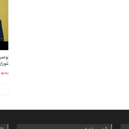
توضیحات استاد دوست محمدی عضو
توضیح
2,604
3
شورای هنری…
شورای
ویدیو
ویدیو