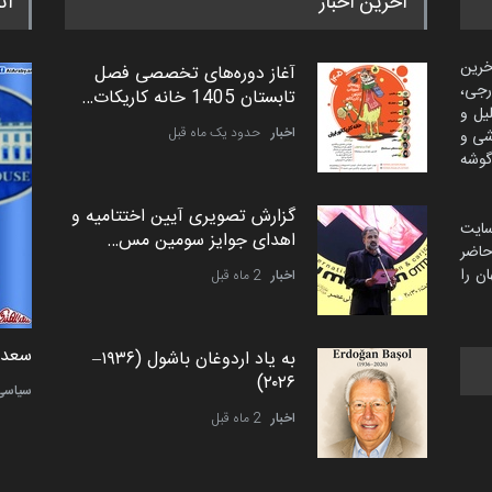
آخرین اخبار
اث
خرین
آغاز دوره‌های تخصصی فصل
رجی،
تابستان 1405 خانه کاریکات…
لیل و
اخبار
حدود یک ماه قبل
شی و
گوشه
گزارش تصویری آیین اختتامیه و
سایت
اهدای جوایز سومین مس…
اضر
ن را
اخبار
2 ماه قبل
دمیر نواک از کرواسی
سعد ا
به یاد اردوغان باشول (۱۹۳۶–
۲۰۲۶)
کارتون
سیاسی
اخبار
2 ماه قبل