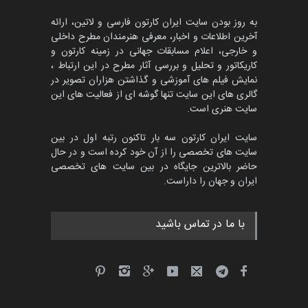
مهلت
3 ماه دیگر
به روز بودن سایت ایران کارتون فارسی و لاتین، ارائه
آخرین اطلاعات و اخبار، معرفی هنرمندان مطرح داخلی
و خارجی، اعلام مسابقات جهانی در زمینه کارتون و
کاریکاتور و تحلیل و بررسی آثار مطرح در این ارتباط ،
جشنواره بین‌المللی کارتون
مدارس پرتغال، ۲۰۲۷
نمایش فیلم های آموزشی و گذاشتن هزاران تصویر در
گالری های این سایت تنها گوشه ای از فعالیت های این
مهلت
4 ماه دیگر
سایت هنری است.
سایت ایران کارتون سه بار تاکنون رتبه اول در بین
سایت های تخصصی را از آن خود کرده است و در حال
پنجمین مسابقۀ بین‌المللی
حاضر بالاترین جایگاه در بین سایت های تخصصی
کارتون طنز «کلاه‌ای…
ایران و جهان را داراست.
مهلت
5 ماه دیگر
با ما در تماس باشید