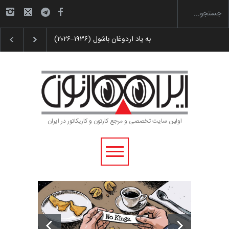
 پوستر «ایران سربلند»…
به یاد اردوغان باشول (۱۹۳۶–۲۰۲۶)
اولین سایت تخصصی و مرجع کارتون و کاریکاتور در ایران