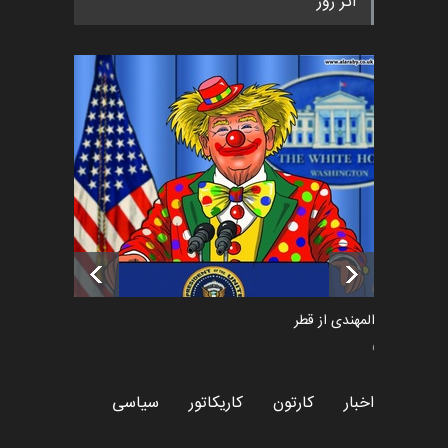
اثر روز
«ایران سربلند» به ا…
اخبار
6 ماه قبل
فراخوان رویداد کارگاهی کارتون و
پوستر "ایران سربل…
اخبار
6 ماه قبل
تسلیت به همکار | سهراب خیری
اخبار
6 ماه قبل
سعد المهندی از قطر
سیاسی
اخبار
کارتون
کاریکاتور
سیاسی