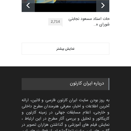
مسابقه بین‌المللی کارتون آیدین
دوغان، ترکیه،…
بهترین آثار کارتون جهان بخش -
مهلت
توضیحات استاد مسعود نجابتی
2 ماه دیگر
453
2,714
عضو شورای ه…
گالری
حدود یک ماه قبل
ویدیو
پنجمین مسابقۀ بین‌المللی
کارتون CARTUNION ، …
نمایش بیشتر
بهترین آثار کارتون جهان بخش -
مهلت
3 ماه دیگر
452
گالری
حدود یک ماه قبل
مسابقۀ بین‌المللی کارتون و
درباره ایران کارتون
کاریکاتور «البغلی…
مهلت
3 ماه دیگر
به روز بودن سایت ایران کارتون فارسی و لاتین، ارائه
آخرین اطلاعات و اخبار، معرفی هنرمندان مطرح داخلی
و خارجی، اعلام مسابقات جهانی در زمینه کارتون و
کاریکاتور و تحلیل و بررسی آثار مطرح در این ارتباط ،
جشنواره بین‌المللی کارتون
مدارس پرتغال، ۲۰۲۷
نمایش فیلم های آموزشی و گذاشتن هزاران تصویر در
گالری های این سایت تنها گوشه ای از فعالیت های این