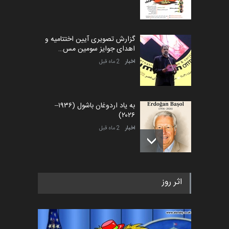
گزارش تصویری آیین اختتامیه و
اهدای جوایز سومین مس…
اخبار
2 ماه قبل
به یاد اردوغان باشول (۱۹۳۶–
۲۰۲۶)
اخبار
2 ماه قبل
رویداد کارگاهی کارتون و پوستر
اثر روز
«ایران سربلند» به ا…
اخبار
5 ماه قبل