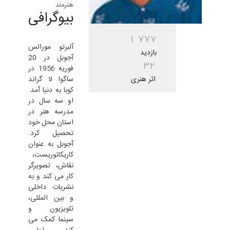
هنرمند
بیوگرافی
1
7
7
7
آلبرتو مورالس
بازدید
آجوبل در 20
3
2
فوریه 1956 در
اثر هنری
ساگوا لا گراند
کوبا به دنیا آمد.
او سه سال در
مدرسه هنر در
استان محل خود
تحصیل کرد.
آجوبل به عنوان
کاریکاتوریست،
نقاش، تصویرگر
کار می کند و به
نشریات داخلی
و بین المللی،
تلویزیون و
سینما کمک می