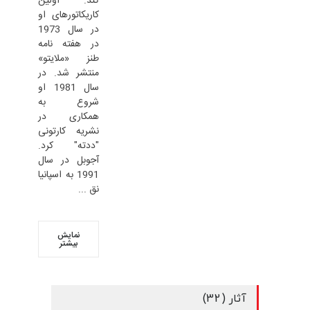
کند. اولین
کاریکاتورهای او
در سال 1973
در هفته نامه
طنز «ملایتو»
منتشر شد. در
سال 1981 او
شروع به
همکاری در
نشریه کارتونی
"ددته" کرد.
آجوبل در سال
1991 به اسپانیا
نق ...
نمایش
بیشتر
آثار (32)