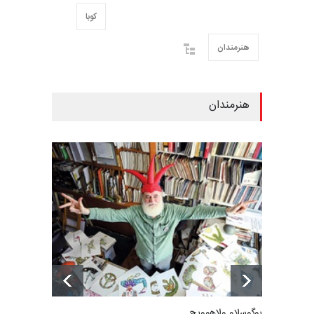
کوبا
هنرمندان
هنرمندان
یوگوسلاو ولاهوویچ