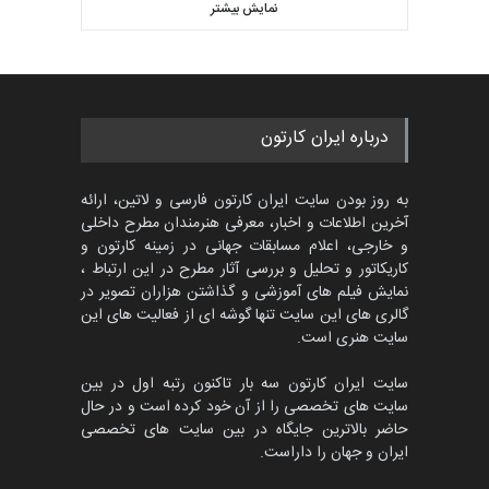
کارتون CARTUNION ، …
نمایش بیشتر
بهترین آثار کارتون جهان بخش -
مهلت
3 ماه دیگر
452
گالری
حدود یک ماه قبل
مسابقۀ بین‌المللی کارتون و
درباره ایران کارتون
کاریکاتور «البغلی…
مهلت
3 ماه دیگر
به روز بودن سایت ایران کارتون فارسی و لاتین، ارائه
آخرین اطلاعات و اخبار، معرفی هنرمندان مطرح داخلی
و خارجی، اعلام مسابقات جهانی در زمینه کارتون و
کاریکاتور و تحلیل و بررسی آثار مطرح در این ارتباط ،
جشنواره بین‌المللی کارتون
مدارس پرتغال، ۲۰۲۷
نمایش فیلم های آموزشی و گذاشتن هزاران تصویر در
گالری های این سایت تنها گوشه ای از فعالیت های این
مهلت
4 ماه دیگر
سایت هنری است.
سایت ایران کارتون سه بار تاکنون رتبه اول در بین
سایت های تخصصی را از آن خود کرده است و در حال
پنجمین مسابقۀ بین‌المللی
حاضر بالاترین جایگاه در بین سایت های تخصصی
کارتون طنز «کلاه‌ای…
ایران و جهان را داراست.
مهلت
5 ماه دیگر