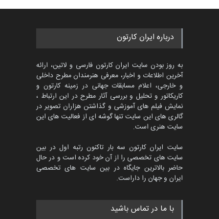
گالری
حدود یک ماه قبل
پنجمین مسابقۀ بین‌المللی
درباره ایران کارتون
کارتون CARTUNION ، …
مهلت
3 ماه دیگر
به روز بودن سایت ایران کارتون فارسی و لاتین، ارائه
آخرین اطلاعات و اخبار، معرفی هنرمندان مطرح داخلی
و خارجی، اعلام مسابقات جهانی در زمینه کارتون و
کاریکاتور و تحلیل و بررسی آثار مطرح در این ارتباط ،
جشنواره بین‌المللی کارتون
مدارس پرتغال، ۲۰۲۷
نمایش فیلم های آموزشی و گذاشتن هزاران تصویر در
گالری های این سایت تنها گوشه ای از فعالیت های این
مهلت
4 ماه دیگر
سایت هنری است.
سایت ایران کارتون سه بار تاکنون رتبه اول در بین
سایت های تخصصی را از آن خود کرده است و در حال
پنجمین مسابقۀ بین‌المللی
حاضر بالاترین جایگاه در بین سایت های تخصصی
کارتون طنز «کلاه‌ای…
ایران و جهان را داراست.
مهلت
5 ماه دیگر
با ما در تماس باشید