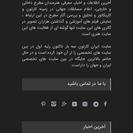
آخرین اطلاعات و اخبار، معرفی هنرمندان مطرح داخلی
و خارجی، اعلام مسابقات جهانی در زمینه کارتون و
کاریکاتور و تحلیل و بررسی آثار مطرح در این ارتباط ،
مسابقۀ بین‌المللی کارتون و
کاریکاتور «البغلی…
نمایش فیلم های آموزشی و گذاشتن هزاران تصویر در
گالری های این سایت تنها گوشه ای از فعالیت های این
مهلت
3 ماه دیگر
سایت هنری است.
سایت ایران کارتون سه بار تاکنون رتبه اول در بین
سایت های تخصصی را از آن خود کرده است و در حال
پنجمین مسابقۀ بین‌المللی
حاضر بالاترین جایگاه در بین سایت های تخصصی
کارتون CARTUNION ، …
ایران و جهان را داراست.
مهلت
3 ماه دیگر
با ما در تماس باشید
جشنواره بین‌المللی کارتون
مدارس پرتغال، ۲۰۲۷
مهلت
4 ماه دیگر
آخرین اخبار
پنجمین مسابقۀ بین‌المللی