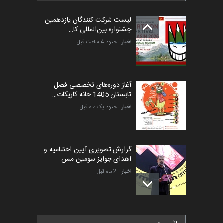
کارتون طنز «کلاه‌ای…
لیست شرکت کنندگان یازدهمین
مهلت
5 ماه دیگر
جشنواره بین‌المللی کا…
اخبار
حدود 4 ساعت قبل
آغاز دوره‌های تخصصی فصل
تابستان 1405 خانه کاریکات…
اخبار
حدود یک ماه قبل
گزارش تصویری آیین اختتامیه و
اهدای جوایز سومین مس…
اخبار
2 ماه قبل
به یاد اردوغان باشول (۱۹۳۶–