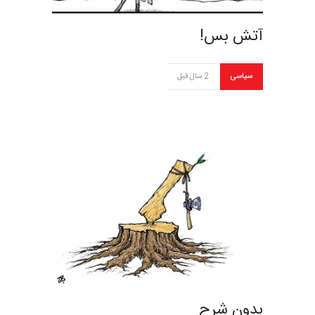
آتش بس!
سیاسی
2 سال قبل
بدون شرح