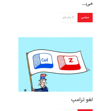
می…
سیاسی
5 سال قبل
لغو ترامپ