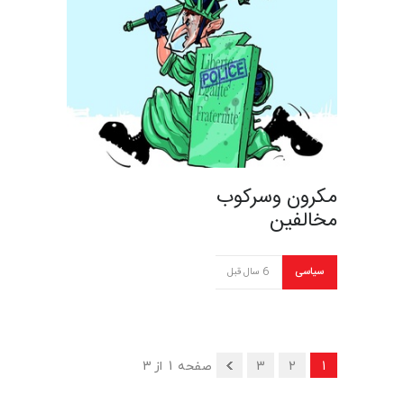
مکرون وسرکوب
مخالفین
سیاسی
6 سال قبل
1
2
3
صفحه 1 از 3