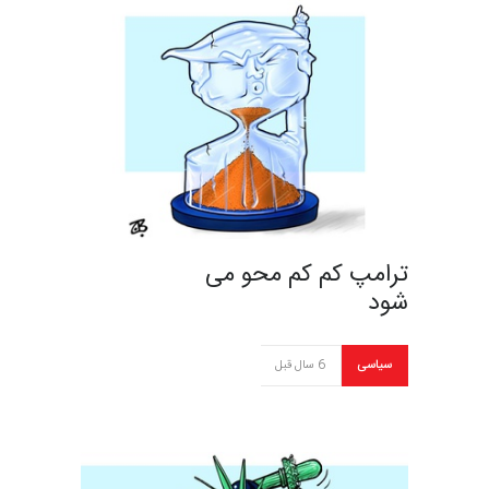
ترامپ کم کم محو می
شود
سیاسی
6 سال قبل